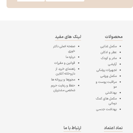
محصولات
لینک های مفید
مکمل غذایی
صفحه اصلی
دکتر
خوری
عطر و ادکلن
درباره ما
مادر و کودک
قوانین و مقررات
آرایشی
راهنمای خرید از
تجهیزات پزشکی
داروخانه آنلاین
مکمل ورزشی
مجوزها و پروانه ها
مراقبت پوست و
حفظ و رعایت حریم
مو
شخصی مشتریان
بهداشتی
مکمل های کمک
درمانی
بهداشت جنسی
نماد اعتماد
ارتباط با ما