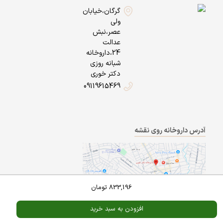
گرگان،خیابان
ولی
عصر،نبش
عدالت
24،داروخانه
شبانه روزی
دکتر خوری
09119615469
آدرس داروخانه روی نقشه
833,196
تومان
افزودن به سبد خرید
Powered By
A Pluss