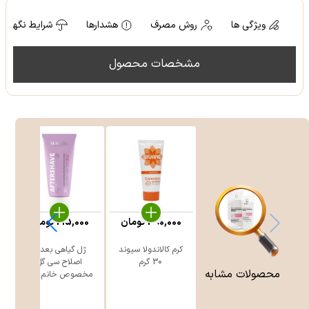
ویژگی ها
روش مصرف
هشدارها
شرایط نگهدار
مشخصات محصول
390,000
تومان
215,000
تومان
کرم کالاندولا سیوند
ژل گیاهی بعد از
30 گرم
اصلاح سی گل
محصولات مشابه
مخصوص خانم ه ...