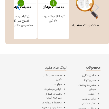
390,000
تومان
215,000
تومان
کرم کالاندولا سیوند
ژل گیاهی بعد از
30 گرم
اصلاح سی گل
محصولات مشابه
مخصوص خانم ه ...
محصولات
لینک های مفید
مکمل غذایی
صفحه اصلی
دکتر
خوری
مادر و کودک
درباره ما
مکمل های کمک
درمانی
قوانین و مقررات
آرایشی
راهنمای خرید از
داروخانه آنلاین
مکمل ورزشی
مجوزها و پروانه ها
عطر و ادکلن
حفظ و رعایت حریم
مراقبت پوست و