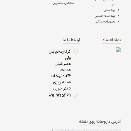
شخصی مشتریان
مو
بهداشتی
بهداشت جنسی
تجهیزات پزشکی
نماد اعتماد
ارتباط با ما
گرگان،خیابان
ولی
عصر،نبش
عدالت
24،داروخانه
شبانه روزی
دکتر خوری
09119615469
آدرس داروخانه روی نقشه