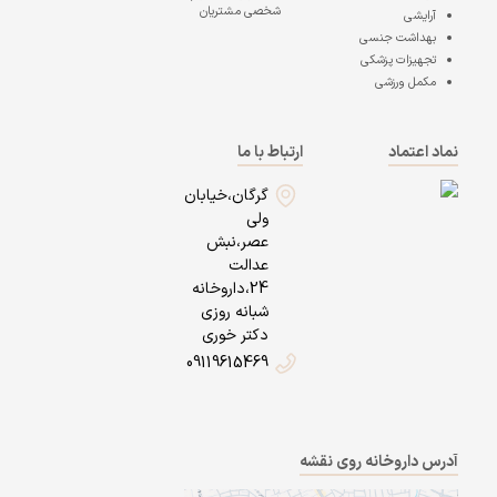
شخصی مشتریان
آرایشی
بهداشت جنسی
تجهیزات پزشکی
مکمل ورزشی
نماد اعتماد
ارتباط با ما
گرگان،خیابان
ولی
عصر،نبش
عدالت
24،داروخانه
شبانه روزی
دکتر خوری
09119615469
آدرس داروخانه روی نقشه