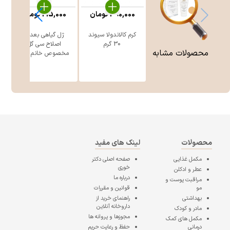
390,000
تومان
215,000
تومان
کرم کالاندولا سیوند
ژل گیاهی بعد از
30 گرم
اصلاح سی گل
محصولات مشابه
مخصوص خانم ه ...
محصولات
لینک های مفید
مکمل غذایی
صفحه اصلی
دکتر
خوری
عطر و ادکلن
درباره ما
مراقبت پوست و
مو
قوانین و مقررات
بهداشتی
راهنمای خرید از
داروخانه آنلاین
مادر و کودک
مجوزها و پروانه ها
مکمل های کمک
درمانی
حفظ و رعایت حریم