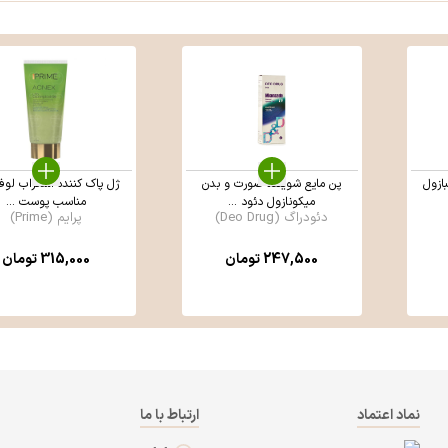
بازول
پن مایع شوینده صورت و بدن
ژل پاک کننده اسکراب لوفا
میکونازول دئود ...
مناسب پوست ...
دئودراگ (Deo Drug)
پرایم (Prime)
247,500
تومان
315,000
تومان
نماد اعتماد
ارتباط با ما