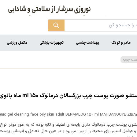
مادر و کودک
بهداشت جنسی
تجهیزات پزشکی
مکمل ورزشی
وست چرب
ژل شستشو صورت پوست چرب بزرگسالان درمالوگ
enic gel cleaning face oily skin adult DERMALOG 150 ml MAHBANOOYE ZIBA
ی پوست چرب درمالوگ دارای رایحه‌ای لطیف و تازه بوده که به طور موثر انواع 
 عوامل استرس‌زای محیط را از بین می‌برد و در عین حال تعادل و آبرسانی پوست