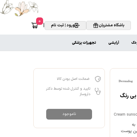
0
|
باشگاه مشتریان
ورود | ثبت نام
ودک
آرایشی
تجهیزات پزشکی
ضمانت اصل بودن کالا
تایید و کنترل شده توسط دکتر
داروساز
م ضد آفتاب صورت پوست چرب SPF50 بزرگسالان درمالوگ 50 ml بی رنگ
ناموجود
Cream sunsc
ک به
ارد و همچنین پوست