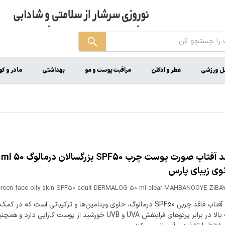
ل ورزشی
عطر و ادکلن
مراقبت پوست و مو
بهداشتی
مادر و ک
کر
نوی زیبای پارس
reen face oily skin SPF50 adult DERMALOG 50 ml clear MAHBANOOYE ZIBA
کرم ضد آفتاب فاقد چربی SPF50 درمالوگ، حاوی ویتامین‌ها و ترکیباتی است که در کم
حفاظت بالا در برابر‌ پرتوهای فرابنفش UVA و UVB خورشید از پوست کارایی د