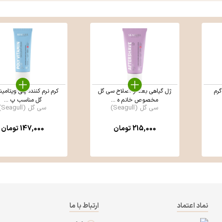
ژل گیاهی بعد از اصلاح سی گل
کرم نرم کننده پلی ویتامی
مخصوص خانم ه ...
گل مناسب پ ...
سی گل (Seagull)
سی گل (Seagull)
215,000
تومان
147,000
تومان
نماد اعتماد
ارتباط با ما