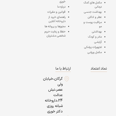
خوری
مکمل های کمک
درمانی
درباره ما
بهداشت جنسی
قوانین و مقررات
عطر و ادکلن
راهنمای خرید از
داروخانه آنلاین
مراقبت پوست و
مو
مجوزها و پروانه ها
بهداشتی
حفظ و رعایت حریم
شخصی مشتریان
مادر و کودک
آرایشی
تجهیزات پزشکی
مکمل ورزشی
نماد اعتماد
ارتباط با ما
گرگان،خیابان
ولی
عصر،نبش
عدالت
24،داروخانه
شبانه روزی
دکتر خوری