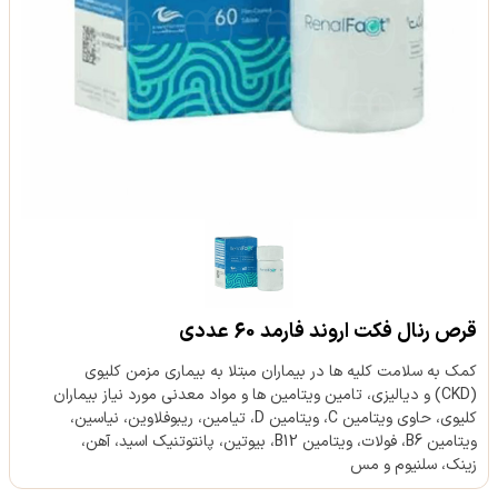
قرص رنال فکت اروند فارمد 60 عددی
کمک به سلامت کلیه ها در بیماران مبتلا به بیماری مزمن کلیوی
(CKD) و دیالیزی، تامین ویتامین ها و مواد معدنی مورد نیاز بیماران
کلیوی، حاوی ویتامین C، ویتامین D، تیامین، ریبوفلاوین، نیاسین،
ویتامین B6، فولات، ویتامین B12، بیوتین، پانتوتنیک اسید، آهن،
زینک، سلنیوم و مس