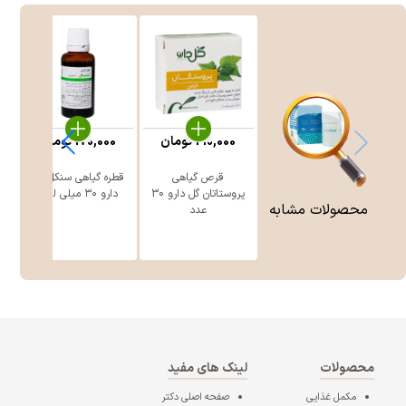
%
210,000
تومان
170,000
تومان
6
قرص گیاهی
قطره گیاهی سنكل گل
ق
پروستاتان گل دارو 30
دارو ۳۰ میلی لیتر
محصولات مشابه
عدد
محصولات
لینک های مفید
مکمل غذایی
صفحه اصلی
دکتر