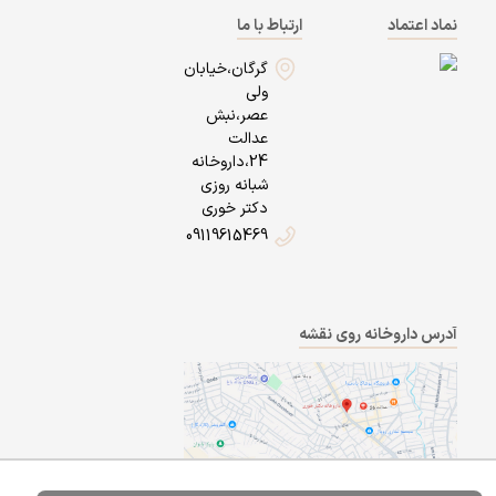
نماد اعتماد
ارتباط با ما
گرگان،خیابان
ولی
عصر،نبش
عدالت
24،داروخانه
شبانه روزی
دکتر خوری
09119615469
آدرس داروخانه روی نقشه