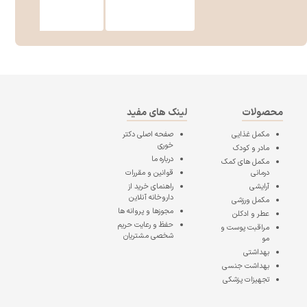
محصولات
لینک های مفید
مکمل غذایی
صفحه اصلی
دکتر
خوری
مادر و کودک
درباره ما
مکمل های کمک
درمانی
قوانین و مقررات
آرایشی
راهنمای خرید از
داروخانه آنلاین
مکمل ورزشی
مجوزها و پروانه ها
عطر و ادکلن
حفظ و رعایت حریم
مراقبت پوست و
شخصی مشتریان
مو
بهداشتی
بهداشت جنسی
تجهیزات پزشکی