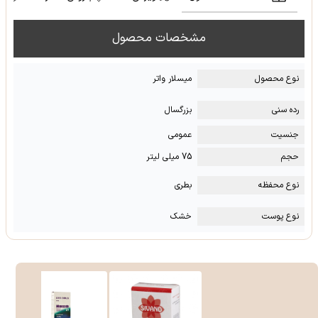
مشخصات محصول
نوع محصول
میسلار واتر
رده سنی
بزرگسال
جنسیت
عمومی
حجم
75 میلی لیتر
نوع محفظه
بطری
نوع پوست
خشک