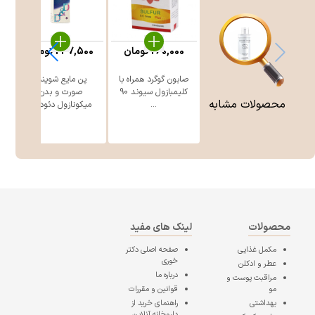
260,000
تومان
247,500
تومان
صابون گوگرد همراه با
پن مایع شوینده
ژ
کلیمبازول سیوند 90
صورت و بدن
محصولات مشابه
...
میکونازول دئود ...
محصولات
لینک های مفید
مکمل غذایی
صفحه اصلی
دکتر
خوری
عطر و ادکلن
درباره ما
مراقبت پوست و
مو
قوانین و مقررات
بهداشتی
راهنمای خرید از
داروخانه آنلاین