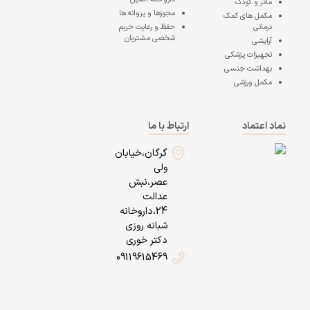
مادر و کودک
مجوزها و پروانه ها
مکمل های کمک
درمانی
حفظ و رعایت حریم
شخصی مشتریان
آرایشی
تجهیزات پزشکی
بهداشت جنسی
مکمل ورزشی
نماد اعتماد
ارتباط با ما
گرگان،خیابان
ولی
عصر،نبش
عدالت
24،داروخانه
شبانه روزی
دکتر خوری
09119615469