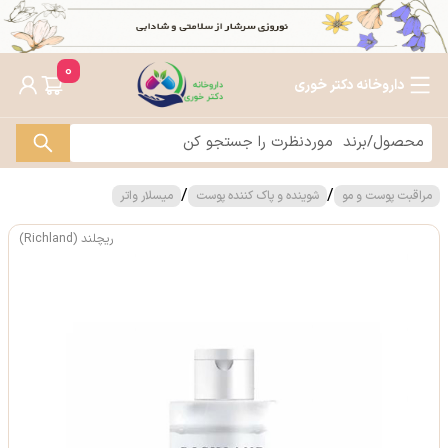
0
داروخانه دکتر خوری
/
/
مراقبت پوست و مو
شوینده و پاک کننده پوست
میسلار واتر
ریچلند (Richland)