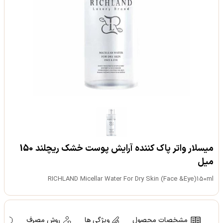
میسلار واتر پاک کننده آرایش پوست خشک ریچلند 150
میل
RICHLAND Micellar Water For Dry Skin (Face &Eye)150ml
مشخصات محصول
ویژگی ها
روش مصرف
ه