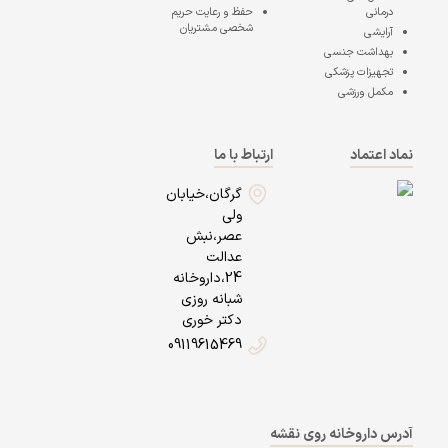
درمانی
حفظ و رعایت حریم
شخصی مشتریان
آرایشی
بهداشت جنسی
تجهیزات پزشکی
مکمل ورزشی
نماد اعتماد
ارتباط با ما
گرگان،خیابان
ولی
عصر،نبش
عدالت
24،داروخانه
شبانه روزی
دکتر خوری
09119615469
آدرس داروخانه روی نقشه