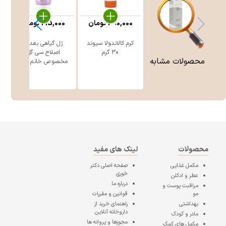
390,000
تومان
215,000
تومان
کرم کالاندولا سیوند
ژل گیاهی بعد از
30 گرم
اصلاح سی گل
محصولات مشابه
مخصوص خانم ه ...
محصولات
لینک های مفید
مکمل غذایی
صفحه اصلی
دکتر
خوری
عطر و ادکلن
درباره ما
مراقبت پوست و
مو
قوانین و مقررات
بهداشتی
راهنمای خرید از
داروخانه آنلاین
مادر و کودک
مجوزها و پروانه ها
مکمل های کمک