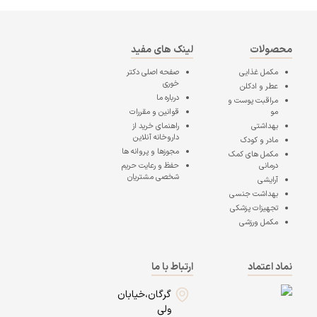
محصولات
لینک های مفید
مکمل غذایی
صفحه اصلی
دکتر
خوری
عطر و ادکلن
درباره ما
مراقبت پوست و
مو
قوانین و مقررات
بهداشتی
راهنمای خرید از
داروخانه آنلاین
مادر و کودک
مجوزها و پروانه ها
مکمل های کمک
درمانی
حفظ و رعایت حریم
شخصی مشتریان
آرایشی
بهداشت جنسی
تجهیزات پزشکی
مکمل ورزشی
نماد اعتماد
ارتباط با ما
گرگان،خیابان
ولی