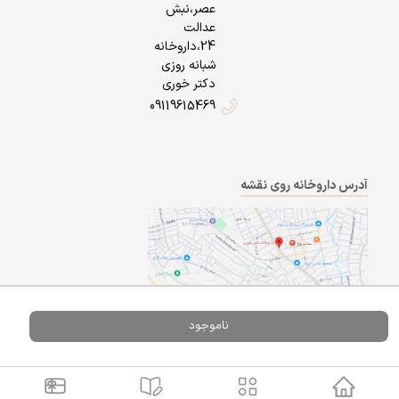
عصر،نبش
عدالت
24،داروخانه
شبانه روزی
دکتر خوری
09119615469
آدرس داروخانه روی نقشه
ناموجود
Powered By
A Pluss