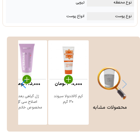
نوع محفظه
تیوپی
نوع پوست
انواع پوست
390,000
تومان
215,000
تومان
کرم کالاندولا سیوند
ژل گیاهی بعد از
30 گرم
اصلاح سی گل
محصولات مشابه
مخصوص خانم ه ...