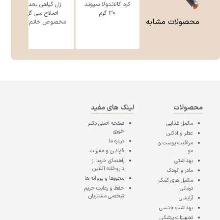
کرم کالاندولا سیوند
ژل گیاهی بعد از
30 گرم
اصلاح سی گل
محصولات مشابه
مخصوص خانم ه ...
محصولات
لینک های مفید
مکمل غذایی
صفحه اصلی
دکتر
خوری
عطر و ادکلن
درباره ما
مراقبت پوست و
مو
قوانین و مقررات
بهداشتی
راهنمای خرید از
داروخانه آنلاین
مادر و کودک
مجوزها و پروانه ها
مکمل های کمک
درمانی
حفظ و رعایت حریم
شخصی مشتریان
آرایشی
بهداشت جنسی
تجهیزات پزشکی