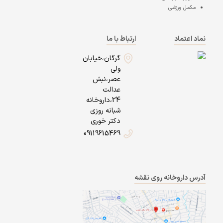
مکمل ورزشی
نماد اعتماد
ارتباط با ما
گرگان،خیابان
ولی
عصر،نبش
عدالت
24،داروخانه
شبانه روزی
دکتر خوری
09119615469
آدرس داروخانه روی نقشه