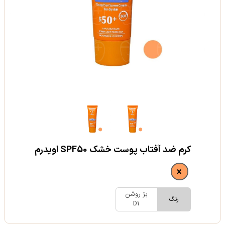
کرم ضد آفتاب پوست خشک SPF50 اویدرم
بژ روشن
رنگ
D1