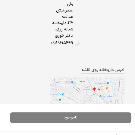
ولی
عصر،نبش
عدالت
24،داروخانه
شبانه روزی
دکتر خوری
09119615469
آدرس داروخانه روی نقشه
ناموجود
Powered By
A Pluss