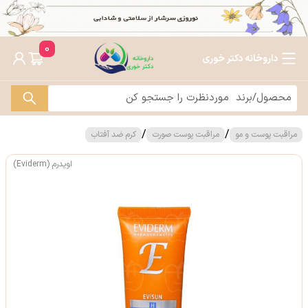
0
داروخانه دکتر خوری
/
/
مراقبت پوست و مو
مراقبت پوست صورت
کرم ضد آفتاب
اویدرم (Eviderm)