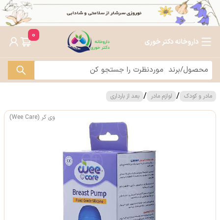
0
داروخانه دکتر خوری
/
/
مادر و کودک
لوازم مادر
بعد از بارداری
وی کر (Wee Care)