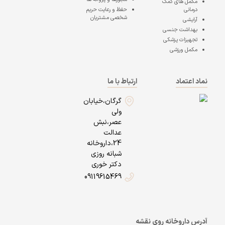
مکمل های کمک
درمانی
حفظ و رعایت حریم
شخصی مشتریان
آرایشی
بهداشت جنسی
تجهیزات پزشکی
مکمل ورزشی
نماد اعتماد
ارتباط با ما
گرگان،خیابان
ولی
عصر،نبش
عدالت
24،داروخانه
شبانه روزی
دکتر خوری
09119615469
آدرس داروخانه روی نقشه