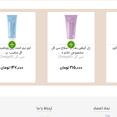
ژل گیاهی بعد از اصلاح سی گل
کرم نرم کننده پلی ویتامی
مخصوص خانم ه ...
گل مناسب پ ...
سی گل (Seagull)
سی گل (Seagull)
215,000
تومان
147,000
تومان
نماد اعتماد
ارتباط با ما