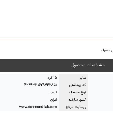
 مصرف
مشخصات محصول
سایز
15 گرم
کد بهداشتی
4246330629442851
نوع محفظه
تیوپ
کشور سازنده
ایران
وبسایت مرجع
www.richmond-lab.com