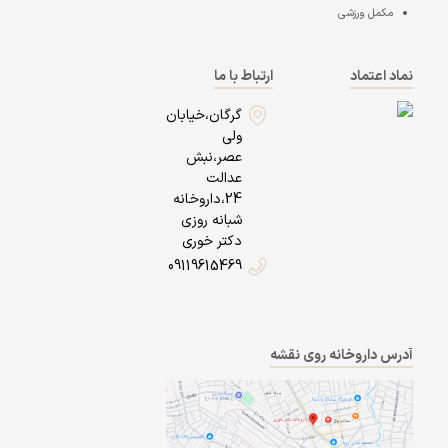
مکمل ورزشی
نماد اعتماد
ارتباط با ما
گرگان،خیابان
ولی
عصر،نبش
عدالت
24،داروخانه
شبانه روزی
دکتر خوری
09119615469
آدرس داروخانه روی نقشه