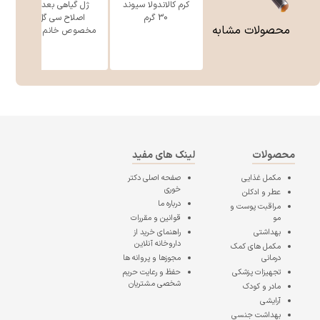
کرم کالاندولا سیوند
ژل گیاهی بعد از
30 گرم
اصلاح سی گل
محصولات مشابه
مخصوص خانم ه ...
محصولات
لینک های مفید
مکمل غذایی
صفحه اصلی
دکتر
خوری
عطر و ادکلن
درباره ما
مراقبت پوست و
مو
قوانین و مقررات
بهداشتی
راهنمای خرید از
داروخانه آنلاین
مکمل های کمک
درمانی
مجوزها و پروانه ها
تجهیزات پزشکی
حفظ و رعایت حریم
شخصی مشتریان
مادر و کودک
آرایشی
بهداشت جنسی