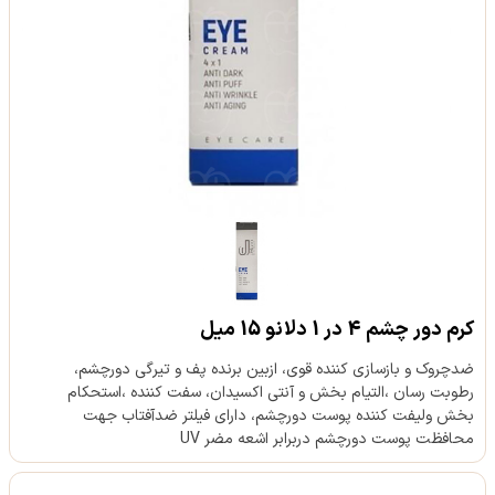
کرم دور چشم 4 در 1 دلانو 15 میل
ضدچروک و بازسازی کننده قوی، ازبین برنده پف و تیرگی دورچشم،
رطوبت رسان ،التیام بخش و آنتی اکسیدان، سفت کننده ،استحکام
بخش ولیفت کننده پوست دورچشم، دارای فیلتر ضدآفتاب جهت
محافظت پوست دورچشم دربرابر اشعه مضر UV