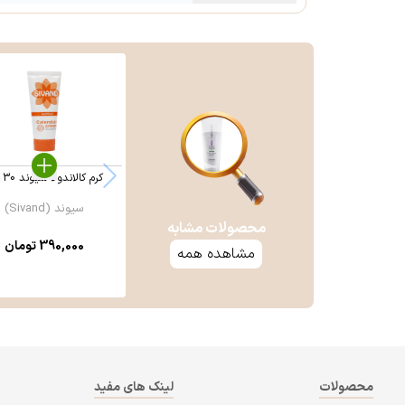
کرم کالاندولا سیوند 30 گرم
سیوند (Sivand)
محصولات مشابه
390,000
تومان
مشاهده همه
محصولات
لینک های مفید