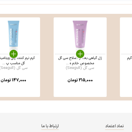
ژل گیاهی بعد از اصلاح سی گل
کرم نرم کننده پلی ویتامی
مخصوص خانم ه ...
گل مناسب پ ...
سی گل (Seagull)
سی گل (Seagull)
215,000
تومان
147,000
تومان
نماد اعتماد
ارتباط با ما