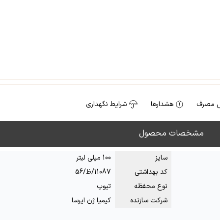
 مصرف
هشدارها
شرایط نگهداری
مشخصات محصول
سایز
100 میلی لیتر
کد بهداشتی
11087/ظ/56
نوع محفظه
تیوپ
شرکت سازنده
کیمیا ژن ایرسا