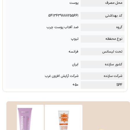
محل مصرف
پوست
کد بهداشتی
5413639888255661
گروه
ضد آفتاب پوست چرب
نوع محفظه
تیوپ
تحت لیسانس
فرانسه
کشور سازنده
ایران
شرکت سازنده
شرکت آرایش افزون غرب
50+
SPF