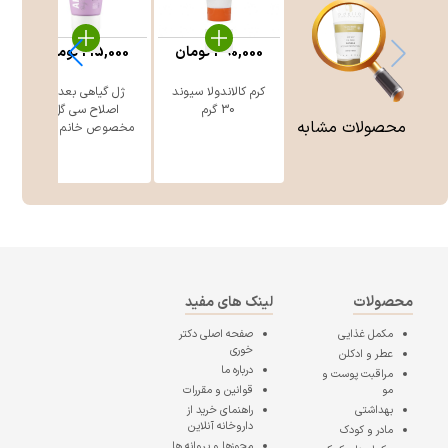
390,000
تومان
215,000
تومان
کرم کالاندولا سیوند
ژل گیاهی بعد از
30 گرم
اصلاح سی گل
محصولات مشابه
مخصوص خانم ه ...
محصولات
لینک های مفید
مکمل غذایی
صفحه اصلی
دکتر
خوری
عطر و ادکلن
درباره ما
مراقبت پوست و
مو
قوانین و مقررات
بهداشتی
راهنمای خرید از
داروخانه آنلاین
مادر و کودک
مجوزها و پروانه ها