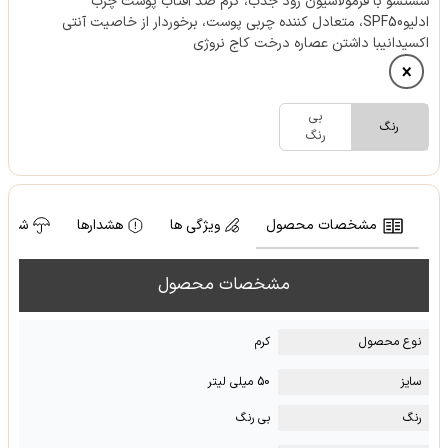
شستشو با فرمولاسیون زود جذب، کرم ضد آفتاب پوست چرب
ادلیوSPF50، متعادل کننده چربی پوست، برخوردار از خاصیت آنتی
اکسیدانیبا داشتن عصاره درخت کاج نروژی
بی
رنگ
رنگ
مشخصات محصول
ویژگی ها
هشدارها
شرایط
مشخصات محصول
نوع محصول
کرم
سایز
50 میلی لیتر
رنگ
بی رنگ