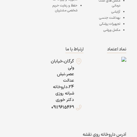
مکمل های کمک
درمانی
حفظ و رعایت حریم
شخصی مشتریان
آرایشی
بهداشت جنسی
تجهیزات پزشکی
مکمل ورزشی
نماد اعتماد
ارتباط با ما
گرگان،خیابان
ولی
عصر،نبش
عدالت
24،داروخانه
شبانه روزی
دکتر خوری
09119615469
آدرس داروخانه روی نقشه