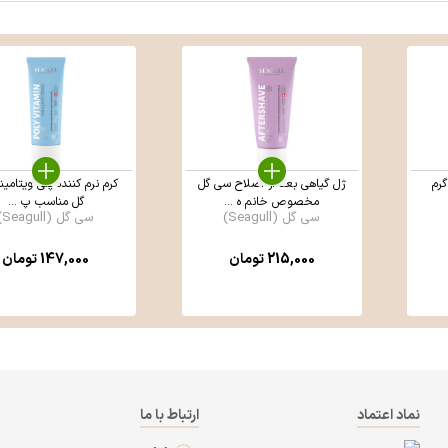
ژل گیاهی بعد از اصلاح سی گل
کرم نرم کننده پلی ویتامی
مخصوص خانم ه ...
گل مناسب پ ...
سی گل (Seagull)
سی گل (Seagull)
215,000
تومان
147,000
تومان
نماد اعتماد
ارتباط با ما