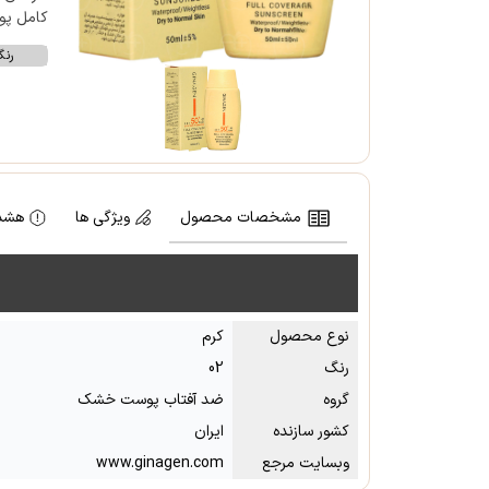
کامل پو
رن
مشخصات محصول
ویژگی ها
هشدا
نوع محصول
کرم
رنگ
02
گروه
ضد آفتاب پوست خشک
کشور سازنده
ایران
وبسایت مرجع
www.ginagen.com