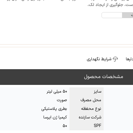
ست، جلوگیری از ایجاد لک،
گ
رها
شرایط نگهداری
مشخصات محصول
سایز
50 میلی لیتر
محل مصرف
صورت
نوع محفظه
بطری پلاستیکی
شرکت سازنده
کیمیا ژن ایرسا
50
SPF