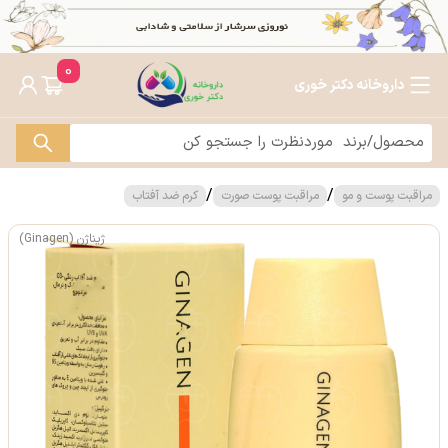
0
داروخانه دکتر خوری
/
/
مراقبت پوست و مو
مراقبت پوست صورت
کرم ضد آفتاب
ژیناژن (Ginagen)