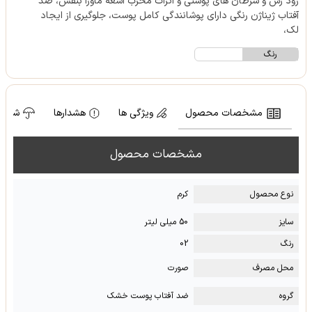
زود رس و سرطان های پوستی و اثرات مخرب اشعه ماورا بنفش، ضد
آفتاب ژیناژن رنگی دارای پوشانندگی کامل پوست، جلوگیری از ایجاد
لک،
رنگ
مشخصات محصول
ویژگی ها
هشدارها
شرایط
مشخصات محصول
نوع محصول
کرم
سایز
50 میلی لیتر
رنگ
02
محل مصرف
صورت
گروه
ضد آفتاب پوست خشک