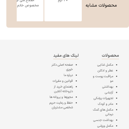
30 گرم
اصلاح سی گل
محصولات مشابه
مخصوص خانم ه ...
محصولات
لینک های مفید
مکمل غذایی
صفحه اصلی
دکتر
خوری
عطر و ادکلن
درباره ما
مراقبت پوست و
مو
قوانین و مقررات
بهداشتی
راهنمای خرید از
داروخانه آنلاین
آرایشی
مجوزها و پروانه ها
تجهیزات پزشکی
حفظ و رعایت حریم
مادر و کودک
شخصی مشتریان
مکمل های کمک
درمانی
بهداشت جنسی
مکمل ورزشی