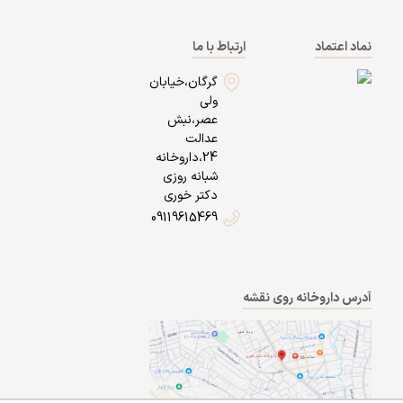
نماد اعتماد
ارتباط با ما
گرگان،خیابان
ولی
عصر،نبش
عدالت
24،داروخانه
شبانه روزی
دکتر خوری
09119615469
آدرس داروخانه روی نقشه