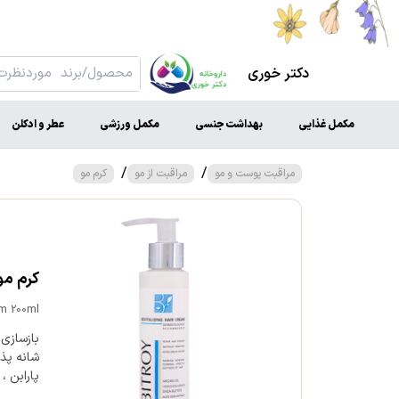
دکتر خوری
مکمل غذایی
بهداشت جنسی
مکمل ورزشی
عطر و ادکلن
/
/
مراقبت پوست و مو
مراقبت از مو
کرم مو
کرم مو آ
am 200ml
بازسازی 
شانه پذی
پارابن 