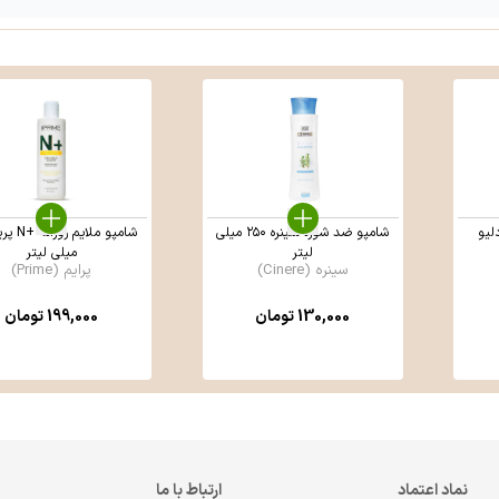
لیو
شامپو ضد شوره سینره ۲۵۰ میلی
لیتر
میلی لیتر
سینره (Cinere)
پرایم (Prime)
130,000
تومان
199,000
تومان
نماد اعتماد
ارتباط با ما