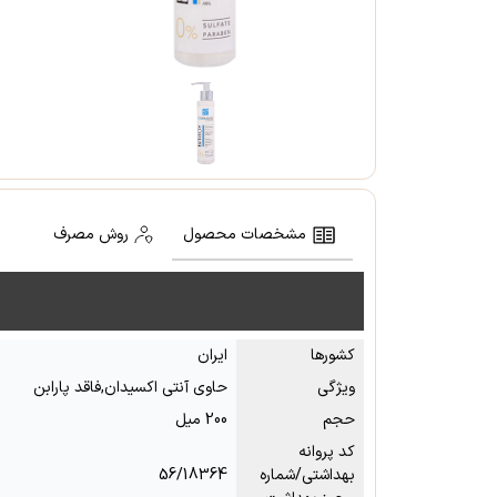
مشخصات محصول
روش مصرف
کشور‌ها
ایران
ویژگی
حاوی آنتی اکسیدان,فاقد پارابن
حجم
200 میل
کد پروانه
بهداشتی/شماره
56/18364