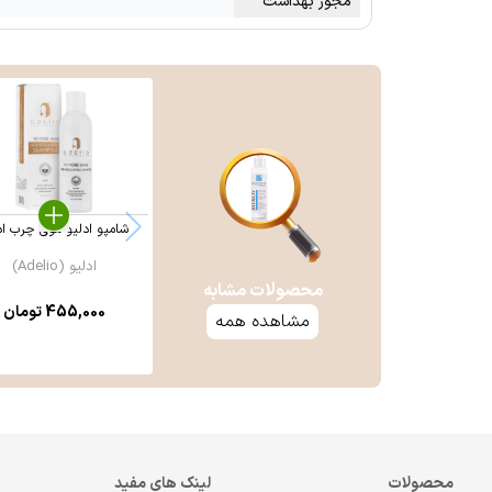
مجوز بهداشت
شامپو ادلیو موی چرب اد
ادلیو (Adelio)
محصولات مشابه
455,000
تومان
مشاهده همه
محصولات
لینک های مفید