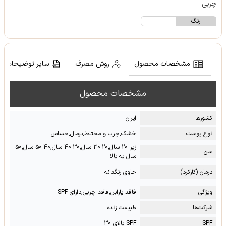
چربی
رنگ
مشخصات محصول
روش مصرف
سایر توضیحات
مشخصات محصول
کشور‌ها
ایران
نوع پوست
خشک,چرب و مختلط,نرمال,حساس
زیر 20 سال,20-30 سال,30-40 سال,40-50 سال,50
سن
سال به بالا
درمان (کارکرد)
حاوی رنگدانه
ویژگی
فاقد پارابن,فاقد چربی,دارای SPF
شرکت‌ها
طبیعت زنده
SPF
SPF بالای 30