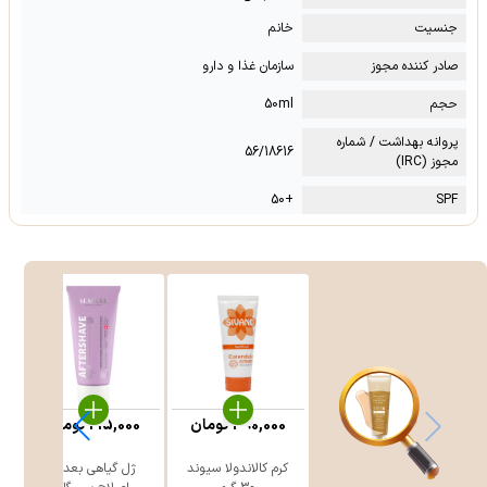
جنسیت
خانم
صادر کننده مجوز
سازمان غذا و دارو
حجم
50ml
پروانه بهداشت / شماره
56/18616
مجوز (IRC)
+50
SPF
390,000
تومان
215,000
تومان
کرم کالاندولا سیوند
ژل گیاهی بعد از