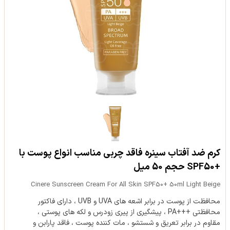
کرم ضد آفتاب سینره فاقد چربی مناسب انواع پوست با
+SPF50 حجم 50 میل
Cinere Sunscreen Cream For All Skin SPF50+ 50ml Light Beige
محافظت از پوست در برابر اشعه های UVA و UVB ، دارای فاکتور
محافظتی +++PA ، پیشگیری از پیری زودرس و لکه های پوستی ،
مقاوم در برابر تعریق و شستشو ، مات کننده پوست ، فاقد پارابن و