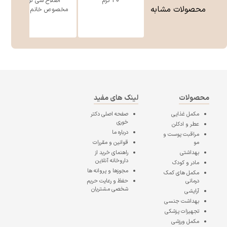
30 گرم
اصلاح سی گل
محصولات مشابه
مخصوص خانم ه ...
محصولات
لینک های مفید
مکمل غذایی
صفحه اصلی
دکتر
خوری
عطر و ادکلن
درباره ما
مراقبت پوست و
مو
قوانین و مقررات
بهداشتی
راهنمای خرید از
داروخانه آنلاین
مادر و کودک
مجوزها و پروانه ها
مکمل های کمک
درمانی
حفظ و رعایت حریم
شخصی مشتریان
آرایشی
بهداشت جنسی
تجهیزات پزشکی
مکمل ورزشی