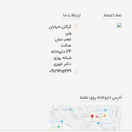
نماد اعتماد
ارتباط با ما
گرگان،خیابان
ولی
عصر،نبش
عدالت
24،داروخانه
شبانه روزی
دکتر خوری
09119615469
آدرس داروخانه روی نقشه