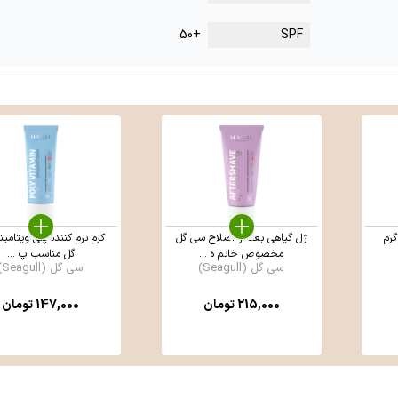
+50
SPF
ژل گیاهی بعد از اصلاح سی گل
کرم نرم کننده پلی ویتامی
مخصوص خانم ه ...
گل مناسب پ ...
سی گل (Seagull)
سی گل (Seagull)
215,000
تومان
147,000
تومان