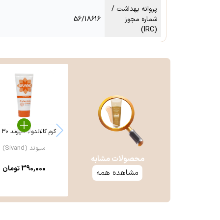
پروانه بهداشت /
شماره مجوز
56/18616
(IRC)
کرم کالاندولا سیوند 30 گرم
سیوند (Sivand)
محصولات مشابه
390,000
تومان
مشاهده همه