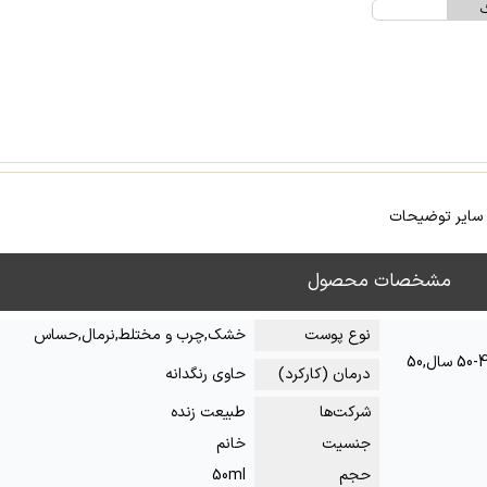
گ
سایر توضیحات
مشخصات محصول
نوع پوست
خشک,چرب و مختلط,نرمال,حساس
زیر 20 سال,20-30 سال,30-40 سال,40-50 سال,50
درمان (کارکرد)
حاوی رنگدانه
شرکت‌ها
طبیعت زنده
جنسیت
خانم
حجم
50ml