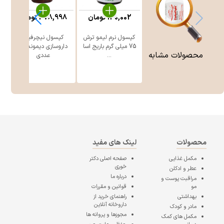
130,002
تومان
478,998
تومان
8
کپسول نرم لیمو ترش
کپسول نیچرفیت
ک
75 میلی گرم باریج اسا
داروسازی دیموند 60
محصولات مشابه
...
عددی
محصولات
لینک های مفید
مکمل غذایی
صفحه اصلی
دکتر
خوری
عطر و ادکلن
درباره ما
مراقبت پوست و
مو
قوانین و مقررات
بهداشتی
راهنمای خرید از
داروخانه آنلاین
مادر و کودک
مجوزها و پروانه ها
مکمل های کمک