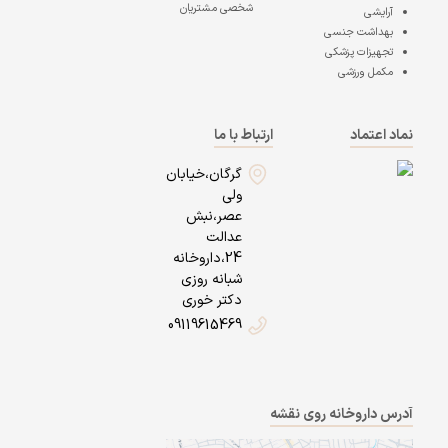
شخصی مشتریان
آرایشی
بهداشت جنسی
تجهیزات پزشکی
مکمل ورزشی
نماد اعتماد
ارتباط با ما
گرگان،خیابان
ولی
عصر،نبش
عدالت
24،داروخانه
شبانه روزی
دکتر خوری
09119615469
آدرس داروخانه روی نقشه