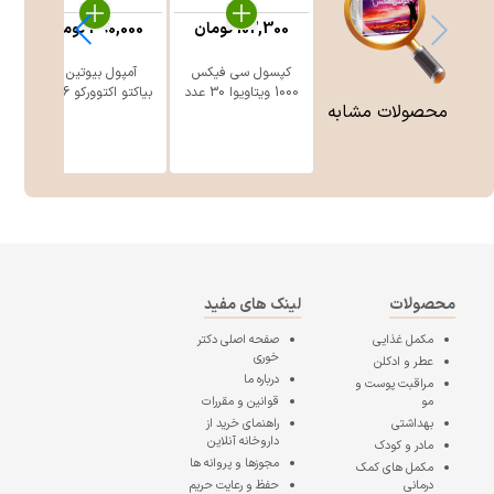
102,300
تومان
390,000
تومان
کپسول سی فیکس
آمپول بیوتین 5
1000 ویتاویوا 30 عدد
بیاکتو اکتوورکو 6 عدد
محصولات مشابه
محصولات
لینک های مفید
مکمل غذایی
صفحه اصلی
دکتر
خوری
عطر و ادکلن
درباره ما
مراقبت پوست و
مو
قوانین و مقررات
بهداشتی
راهنمای خرید از
داروخانه آنلاین
مادر و کودک
مجوزها و پروانه ها
مکمل های کمک
درمانی
حفظ و رعایت حریم