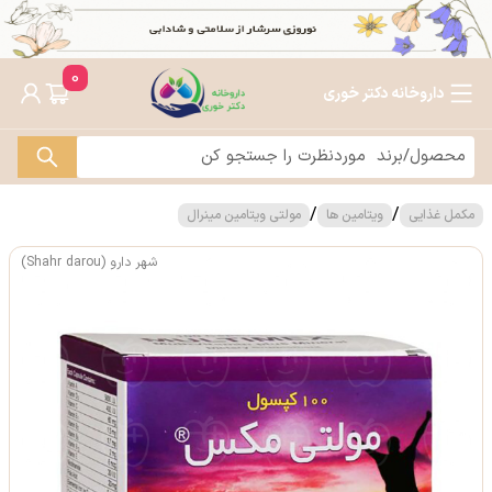
0
داروخانه دکتر خوری
/
/
مکمل غذایی
ویتامین ها
مولتی ویتامین مینرال
شهر دارو (Shahr darou)