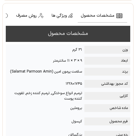
مشخصات محصول
ویژگی ها
روش مصرف
ه
مشخصات محصول
وزن
۳۱ گرم
ابعاد
۹ × ۳ × ۱۱ سانتیمتر
برند
سلامت پرمون امین (Salamat Parmoon Amin)
کد مجوز بهداشتی
۱۲۲۸۰۱۷۴۵
ترمیم انواع سوختگی, ترمیم کننده زخم, تقویت
کارایی
کننده پوست
ماده شاخص
بروملین
فرم محصول
کپسول
رده سنی
بزرگسالان