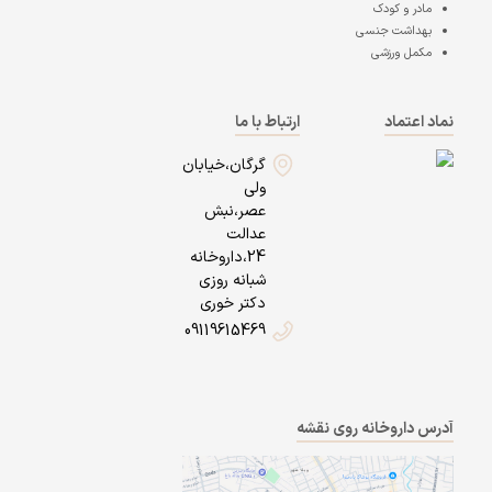
مادر و کودک
بهداشت جنسی
مکمل ورزشی
نماد اعتماد
ارتباط با ما
گرگان،خیابان
ولی
عصر،نبش
عدالت
24،داروخانه
شبانه روزی
دکتر خوری
09119615469
آدرس داروخانه روی نقشه