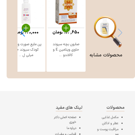
104,650
تومان
170,000
تومان
صابون بچه سیوند
پن مایع صورت و بدن
ک
حاوی ویتامین E و
کودک سیوند 150
محصولات مشابه
کالاندو ...
میلی ل ...
محصولات
لینک های مفید
مکمل غذایی
صفحه اصلی
دکتر
خوری
عطر و ادکلن
درباره ما
مراقبت پوست و
مو
قوانین و مقررات