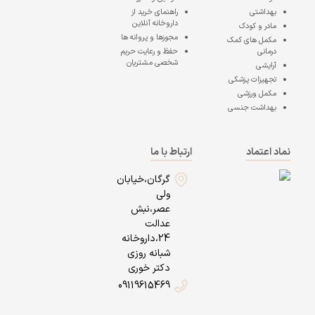
بهداشتی
راهنمای خرید از
داروخانه آنلاین
مادر و کودک
مجوزها و پروانه ها
مکمل های کمک
درمانی
حفظ و رعایت حریم
شخصی مشتریان
آرایشی
تجهیزات پزشکی
مکمل ورزشی
بهداشت جنسی
نماد اعتماد
ارتباط با ما
گرگان،خیابان
ولی
عصر،نبش
عدالت
24،داروخانه
شبانه روزی
دکتر خوری
09119615469