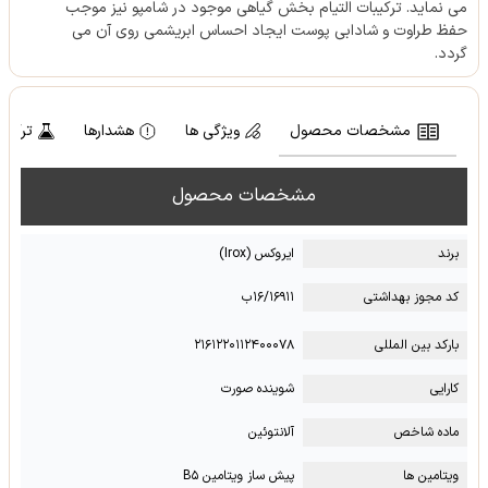
می نماید. ترکیبات التیام بخش گیاهی موجود در شامپو نیز موجب
حفظ طراوت و شادابی پوست ایجاد احساس ابریشمی روی آن می
گردد.
مشخصات محصول
ویژگی ها
هشدارها
ترکیب
مشخصات محصول
برند
ایروکس (Irox)
کد مجوز بهداشتی
۱۶/۱۶۹۱۱ب
بارکد بین المللی
۲۱۶۱۲۲۰۱۱۲۴۰۰۰۷۸
کارایی
شوینده صورت
ماده شاخص
آلانتوئین
ویتامین ها
پیش ساز ویتامین B۵