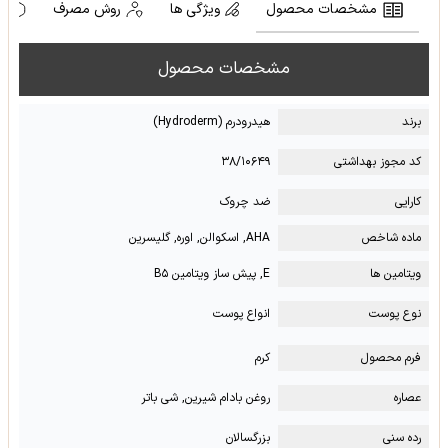
مشخصات محصول
ویژگی ها
روش مصرف
ه
مشخصات محصول
برند
هیدرودرم (Hydroderm)
کد مجوز بهداشتی
۳۸/۱۰۶۴۹
کارایی
ضد چروک
ماده شاخص
AHA, اسکوالن, اوره, گلیسرین
ویتامین ها
E, پیش ساز ویتامین B۵
نوع پوست
انواع پوست
فرم محصول
کرم
عصاره
روغن بادام شیرین, شی باتر
رده سنی
بزرگسالان