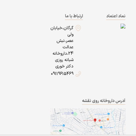
نماد اعتماد
ارتباط با ما
گرگان،خیابان
ولی
عصر،نبش
عدالت
24،داروخانه
شبانه روزی
دکتر خوری
09119615469
آدرس داروخانه روی نقشه