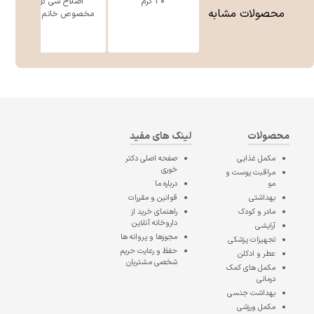
30 گرم
اصلاح سی گل
محصولات مشابه
مخصوص خانم ه ...
محصولات
لینک های مفید
مکمل غذایی
صفحه اصلی
دکتر
خوری
مراقبت پوست و
مو
درباره ما
بهداشتی
قوانین و مقررات
مادر و کودک
راهنمای خرید از
داروخانه آنلاین
آرایشی
مجوزها و پروانه ها
تجهیزات پزشکی
حفظ و رعایت حریم
عطر و ادکلن
شخصی مشتریان
مکمل های کمک
درمانی
بهداشت جنسی
مکمل ورزشی