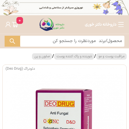
0
داروخانه دکتر خوری
/
/
مراقبت پوست و مو
شوینده و پاک کننده پوست
صابون و پن
دئودراگ (Deo Drug)