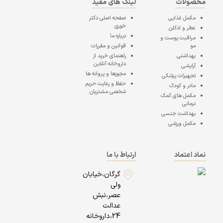
محصولات
لینک های مفید
مکمل غذایی
صفحه اصلی
دکتر
خوری
عطر و ادکلن
درباره ما
مراقبت پوست و
مو
قوانین و مقررات
بهداشتی
راهنمای خرید از
داروخانه آنلاین
آرایشی
مجوزها و پروانه ها
تجهیزات پزشکی
حفظ و رعایت حریم
مادر و کودک
شخصی مشتریان
مکمل های کمک
درمانی
بهداشت جنسی
مکمل ورزشی
نماد اعتماد
ارتباط با ما
گرگان،خیابان
ولی
عصر،نبش
عدالت
24،داروخانه