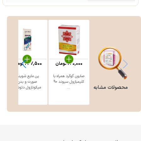
260,000
تومان
247,500
تومان
صابون گوگرد همراه با
پن مایع شوینده
ژ
کلیمبازول سیوند 90
صورت و بدن
محصولات مشابه
...
میکونازول دئود ...