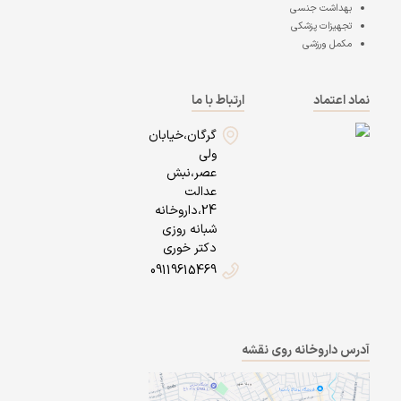
بهداشت جنسی
تجهیزات پزشکی
مکمل ورزشی
نماد اعتماد
ارتباط با ما
گرگان،خیابان
ولی
عصر،نبش
عدالت
24،داروخانه
شبانه روزی
دکتر خوری
09119615469
آدرس داروخانه روی نقشه