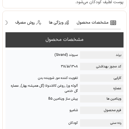
پوست لطیف کودکان می‌شود.
مشخصات محصول
ویژگی ها
روش مصرف
ه
مشخصات محصول
برند
سیوند (Sivand)
کد مجوز بهداشتی
۱۳۰۸/ظ/۳۸
کارایی
تقویت کننده مو, شوینده بدن
آلوئه ورا, روغن کالاندولا (گل همیشه بهار), عصاره
عصاره
گل ختمی
ویتامین ها
پیش ساز ویتامین B۵
فرم محصول
شامپو
رده سنی
کودکان