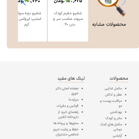
157,625
تومان
88,740
تومان
شامپو ملایم کودک
شامپو بچه سوئیت
سیوند مناسب سر و
اسلیپ ایروکس 200
محصولات مشابه
بدن 20 ...
گرم
محصولات
لینک های مفید
مکمل غذایی
صفحه اصلی
دکتر
خوری
عطر و ادکلن
درباره ما
مراقبت پوست و
مو
قوانین و مقررات
بهداشتی
راهنمای خرید از
داروخانه آنلاین
مادر و کودک
مجوزها و پروانه ها
مکمل های کمک
درمانی
حفظ و رعایت حریم
شخصی مشتریان
آرایشی