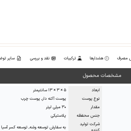
 مصرف
هشدارها
ترکیبات
نقد و بررسی
سایر توض
مشخصات محصول
ابعاد
۵ × ۳ × ۱۳ سانتیمتر
نوع پوست
پوست آکنه دار, پوست چرب
مقدار
۳۰ میلی لیتر
جنس محفظه
پلاستیکی
شرکت تولید
به سفارش توسعه وشه, توسعه کسر آسیا
کننده