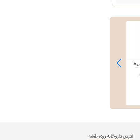
کرم نرم کننده اوره اوسرین 5
کرم مرطوب کننده و مغذی دست
و کوتیکول ناخ ...
وچه (Voche)
437,000
تومان
آدرس داروخانه روی نقشه