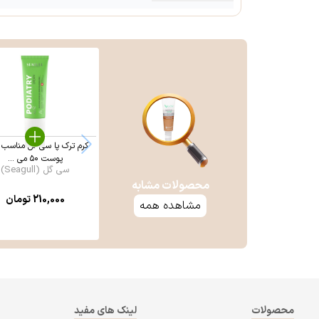
کرم ترک پا سی‌ گل مناسب ا
پوست ۵۰ می ...
سی گل (Seagull)
محصولات مشابه
210,000
تومان
مشاهده همه
محصولات
لینک های مفید