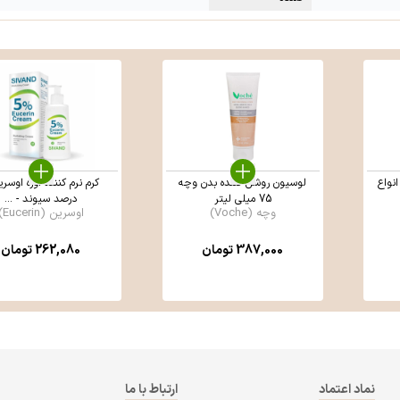
نواع
لوسیون روشن کننده بدن وچه
75 میلی لیتر
درصد سیوند - ...
وچه (Voche)
اوسرین (Eucerin)
387,000
تومان
262,080
تومان
نماد اعتماد
ارتباط با ما