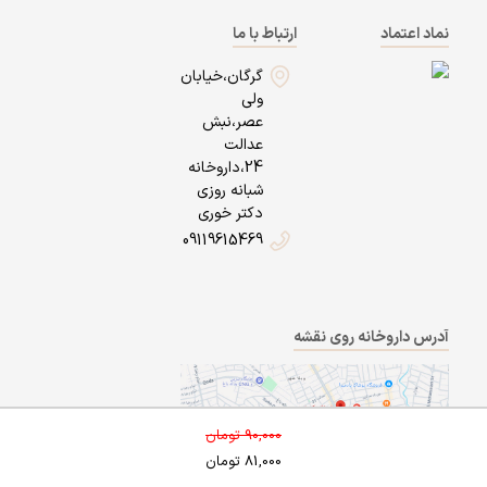
نماد اعتماد
ارتباط با ما
گرگان،خیابان
ولی
عصر،نبش
عدالت
24،داروخانه
شبانه روزی
دکتر خوری
09119615469
آدرس داروخانه روی نقشه
90,000
تومان
81,000
تومان