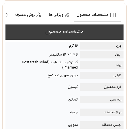
مشخصات محصول
ویژگی ها
روش مصرف
ه
مشخصات محصول
وزن
۱۶ گرم
ابعاد
۶ × ۲ × ۱۴ سانتیمتر
گسترش میلاد فارمد (Gostaresh Milad
برند
Pharmed)
کارایی
درمان اسهال, ضد نفخ
فرم محصول
کپسول
رده سنی
کودکان
نوع محفظه
جعبه
جنس محفظه
مقوایی