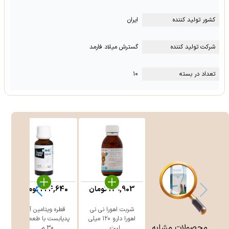
کشور تولید کننده
ایران
شرکت تولید کننده
گسترش میلاد فارمد
تعداد در بسته
۱۰
179,903
تومان
224,640
تومان
شربت اهورا نی نی
قطره ویتامین آ+د
اهورا دارو ۱۲۰ میلی
پدیابست با طعم موز
لی
محصولات مشابه
لیت ...
30 م ...