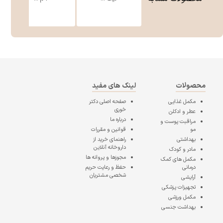
محصولات
لینک های مفید
مکمل غذایی
صفحه اصلی
دکتر
خوری
عطر و ادکلن
درباره ما
مراقبت پوست و
مو
قوانین و مقررات
بهداشتی
راهنمای خرید از
داروخانه آنلاین
مادر و کودک
مجوزها و پروانه ها
مکمل های کمک
درمانی
حفظ و رعایت حریم
شخصی مشتریان
آرایشی
تجهیزات پزشکی
مکمل ورزشی
بهداشت جنسی