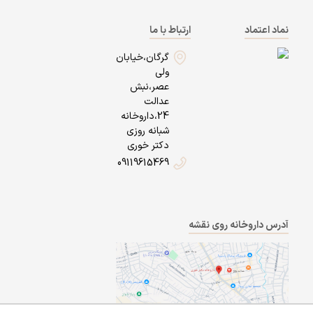
نماد اعتماد
ارتباط با ما
گرگان،خیابان
ولی
عصر،نبش
عدالت
24،داروخانه
شبانه روزی
دکتر خوری
09119615469
آدرس داروخانه روی نقشه