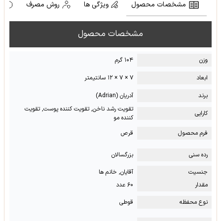
مشخصات محصول
ویژگی ها
روش مصرف
ه
مشخصات محصول
وزن
۱۰۴ گرم
ابعاد
۷ × ۷ × ۱۲ سانتیمتر
برند
آدریان (Adrian)
تقویت رشد ناخن, تقویت کننده پوست, تقویت
کارایی
کننده مو
فرم محصول
قرص
رده سنی
بزرگسالان
جنسیت
آقایان, خانم ها
مقدار
۶۰ عدد
نوع محفظه
قوطی