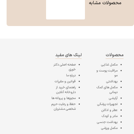
محصولات مشابه
محصولات
لینک های مفید
مکمل غذایی
صفحه اصلی
دکتر
خوری
مراقبت پوست و
مو
درباره ما
بهداشتی
قوانین و مقررات
مکمل های کمک
راهنمای خرید از
درمانی
داروخانه آنلاین
آرایشی
مجوزها و پروانه ها
تجهیزات پزشکی
حفظ و رعایت حریم
شخصی مشتریان
عطر و ادکلن
مادر و کودک
بهداشت جنسی
مکمل ورزشی