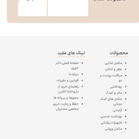
محصولات
لینک های مفید
مکمل غذایی
صفحه اصلی
دکتر
خوری
عطر و ادکلن
درباره ما
مراقبت پوست و
مو
قوانین و مقررات
بهداشتی
راهنمای خرید از
داروخانه آنلاین
مادر و کودک
مجوزها و پروانه ها
مکمل های کمک
درمانی
حفظ و رعایت حریم
شخصی مشتریان
آرایشی
بهداشت جنسی
تجهیزات پزشکی
مکمل ورزشی