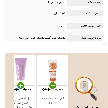
نوع محفظه
بطری اسپری دار
جنس محفظه
شیشه ای
کشور تولید کننده
ایران
شرکت تولید کننده
توسعه کسر آسیا, توسعه وشه خاورمیانه
390,000
تومان
215,000
تومان
کرم کالاندولا سیوند
ژل گیاهی بعد از
30 گرم
اصلاح سی گل
محصولات مشابه
مخصوص خانم ه ...