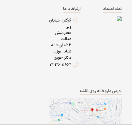
نماد اعتماد
ارتباط با ما
گرگان،خیابان
ولی
عصر،نبش
عدالت
24،داروخانه
شبانه روزی
دکتر خوری
09119615469
آدرس داروخانه روی نقشه