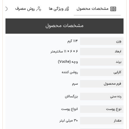
مشخصات محصول
ویژگی ها
روش مصرف
ه
مشخصات محصول
وزن
۱۱۴ گرم
ابعاد
۶ × ۶ × ۱۱ سانتیمتر
برند
وچه (Voche)
کارایی
روشن کننده
فرم محصول
سرم
رده سنی
بزرگسالان
نوع پوست
انواع پوست
مقدار
۳۰ میلی لیتر