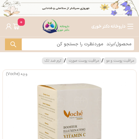
0
داروخانه دکتر خوری
/
/
مراقبت پوست و مو
مراقبت پوست صورت
کرم ضد لک
وچه (Voche)