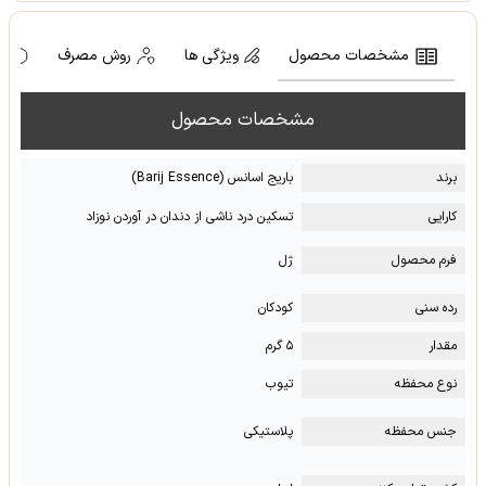
مشخصات محصول
ویژگی ها
روش مصرف
ه
مشخصات محصول
برند
باریج اسانس (Barij Essence)
کارایی
تسکین درد ناشی از دندان در آوردن نوزاد
فرم محصول
ژل
رده سنی
کودکان
مقدار
۵ گرم
نوع محفظه
تیوب
جنس محفظه
پلاستیکی