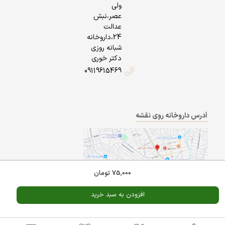
ولی
عصر،نبش
عدالت
24،داروخانه
شبانه روزی
دکتر خوری
09119615469
آدرس داروخانه روی نقشه
75,000
تومان
افزودن به سبد خرید
Powered By
A Pluss