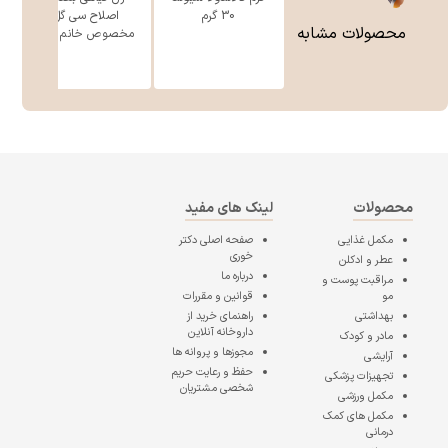
30 گرم
اصلاح سی گل
محصولات مشابه
مخصوص خانم ه ...
محصولات
لینک های مفید
مکمل غذایی
صفحه اصلی
دکتر
خوری
عطر و ادکلن
درباره ما
مراقبت پوست و
مو
قوانین و مقررات
بهداشتی
راهنمای خرید از
داروخانه آنلاین
مادر و کودک
مجوزها و پروانه ها
آرایشی
حفظ و رعایت حریم
تجهیزات پزشکی
شخصی مشتریان
مکمل ورزشی
مکمل های کمک
درمانی