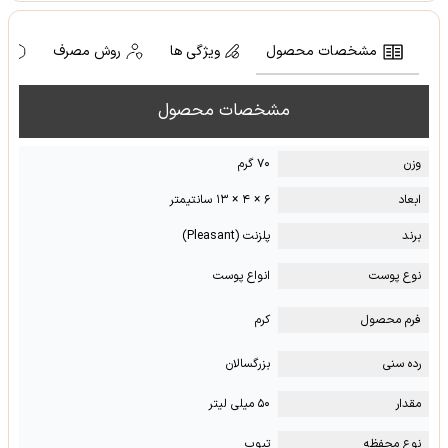
مشخصات محصول
ویژگی ها
روش مصرف
ه
مشخصات محصول
وزن
۷۰ گرم
ابعاد
۶ × ۴ × ۱۳ سانتیمتر
برند
پلزنت (Pleasant)
نوع پوست
انواع پوست
فرم محصول
کرم
رده سنی
بزرگسالان
مقدار
۵۰ میلی لیتر
نوع محفظه
تیوب