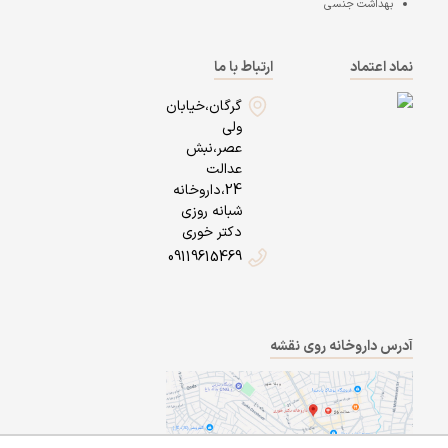
بهداشت جنسی
نماد اعتماد
ارتباط با ما
گرگان،خیابان
ولی
عصر،نبش
عدالت
24،داروخانه
شبانه روزی
دکتر خوری
09119615469
آدرس داروخانه روی نقشه