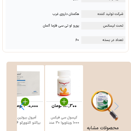
شرکت تولید کننده
هگمتان داروی غرب
تحت لیسانس
یورو او تی سی فارما آلمان
تعداد در بسته
۶۰
102,300
تومان
390,000
تومان
کپسول سی فیکس
آمپول بیوتین 5
1000 ویتاویوا 30 عدد
بیاکتو اکتوورکو 6 عدد
محصولات مشابه