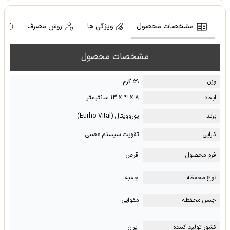
مشخصات محصول
ویژگی ها
روش مصرف
ه
مشخصات محصول
وزن
۵۹ گرم
ابعاد
۸ × ۴ × ۱۳ سانتیمتر
برند
یوروویتال (Eurho Vital)
کارایی
تقویت سیستم عصبی
فرم محصول
قرص
نوع محفظه
جعبه
جنس محفظه
مقوایی
کشور تولید کننده
ایران