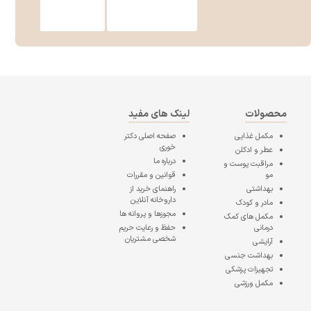
محصولات
لینک های مفید
مکمل غذایی
صفحه اصلی
دکتر
خوری
عطر و ادکلن
درباره ما
مراقبت پوست و
مو
قوانین و مقررات
بهداشتی
راهنمای خرید از
داروخانه آنلاین
مادر و کودک
مجوزها و پروانه ها
مکمل های کمک
درمانی
حفظ و رعایت حریم
شخصی مشتریان
آرایشی
بهداشت جنسی
تجهیزات پزشکی
مکمل ورزشی