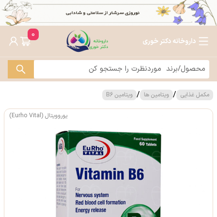
0
داروخانه دکتر خوری
/
/
مکمل غذایی
ویتامین ها
ویتامین B6
یوروویتال (Eurho Vital)