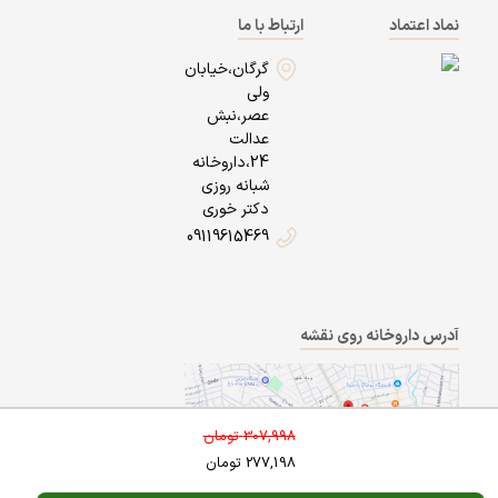
نماد اعتماد
ارتباط با ما
گرگان،خیابان
ولی
عصر،نبش
عدالت
24،داروخانه
شبانه روزی
دکتر خوری
09119615469
آدرس داروخانه روی نقشه
307,998
تومان
277,198
تومان