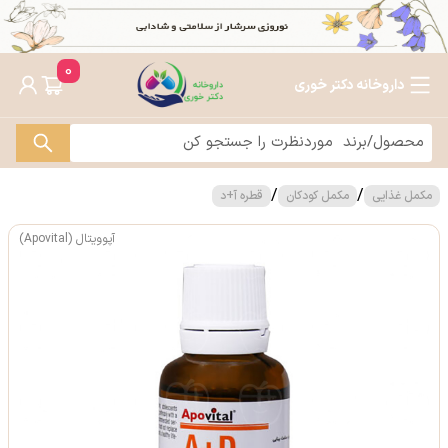
0
داروخانه دکتر خوری
/
/
مکمل غذایی
مکمل کودکان
قطره آ+د
آپوویتال (Apovital)