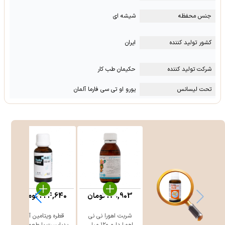
جنس محفظه
شیشه ای
کشور تولید کننده
ایران
شرکت تولید کننده
حکیمان طب کار
تحت لیسانس
یورو او تی سی فارما آلمان
179,903
تومان
224,640
تومان
شربت اهورا نی نی
قطره ویتامین آ+د