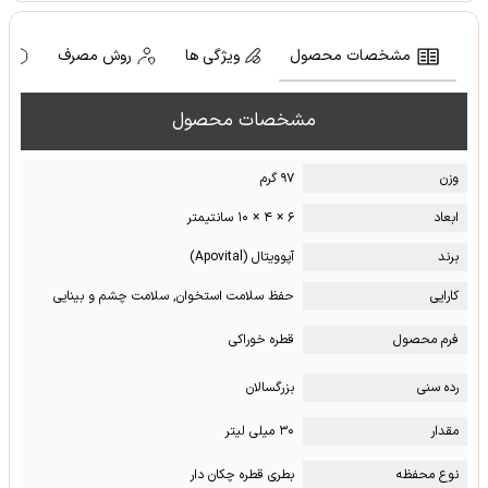
مشخصات محصول
ویژگی ها
روش مصرف
ه
مشخصات محصول
وزن
۹۷ گرم
ابعاد
۶ × ۴ × ۱۰ سانتیمتر
برند
آپوویتال (Apovital)
کارایی
حفظ سلامت استخوان, سلامت چشم و بینایی
فرم محصول
قطره خوراکی
رده سنی
بزرگسالان
مقدار
۳۰ میلی لیتر
نوع محفظه
بطری قطره چکان دار