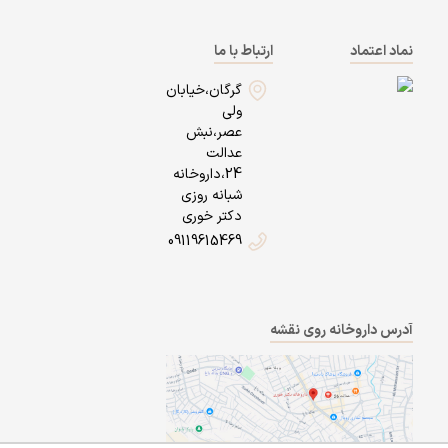
نماد اعتماد
ارتباط با ما
گرگان،خیابان
ولی
عصر،نبش
عدالت
24،داروخانه
شبانه روزی
دکتر خوری
09119615469
آدرس داروخانه روی نقشه