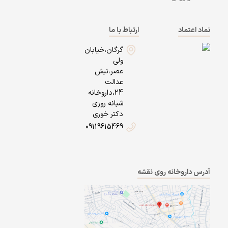
نماد اعتماد
ارتباط با ما
گرگان،خیابان
ولی
عصر،نبش
عدالت
24،داروخانه
شبانه روزی
دکتر خوری
09119615469
آدرس داروخانه روی نقشه