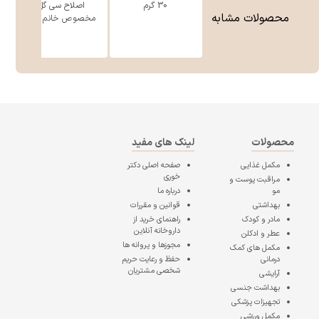
30 گرم
اصلاح سی گل
محصولات مشابه
مخصوص خانم ه ...
محصولات
لینک های مفید
مکمل غذایی
صفحه اصلی
دکتر
خوری
مراقبت پوست و
مو
درباره ما
بهداشتی
قوانین و مقررات
مادر و کودک
راهنمای خرید از
داروخانه آنلاین
عطر و ادکلن
مجوزها و پروانه ها
مکمل های کمک
درمانی
حفظ و رعایت حریم
شخصی مشتریان
آرایشی
بهداشت جنسی
تجهیزات پزشکی
مکمل ورزشی