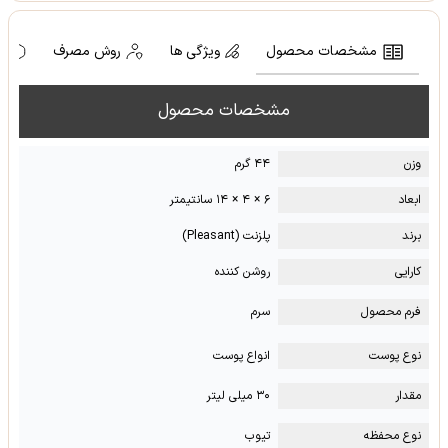
مشخصات محصول
ویژگی ها
روش مصرف
ه
مشخصات محصول
وزن
۴۴ گرم
ابعاد
۶ × ۴ × ۱۴ سانتیمتر
برند
پلزنت (Pleasant)
کارایی
روشن کننده
فرم محصول
سرم
نوع پوست
انواع پوست
مقدار
۳۰ میلی لیتر
نوع محفظه
تیوب