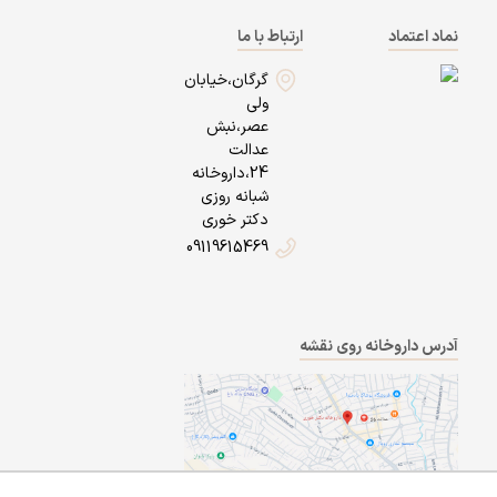
نماد اعتماد
ارتباط با ما
گرگان،خیابان
ولی
عصر،نبش
عدالت
24،داروخانه
شبانه روزی
دکتر خوری
09119615469
آدرس داروخانه روی نقشه