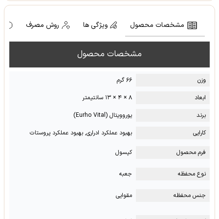
مشخصات محصول
ویژگی ها
روش مصرف
ه
مشخصات محصول
وزن
۶۶ گرم
ابعاد
۸ × ۴ × ۱۳ سانتیمتر
برند
یوروویتال (Eurho Vital)
کارایی
بهبود عملکرد ادراری, بهبود عملکرد پروستات
فرم محصول
کپسول
نوع محفظه
جعبه
جنس محفظه
مقوایی