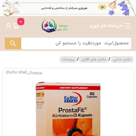
0
داروخانه دکتر خوری
/
/
مکمل غذایی
مکمل های آقایان
پروستات
یوروویتال (Eurho Vital)