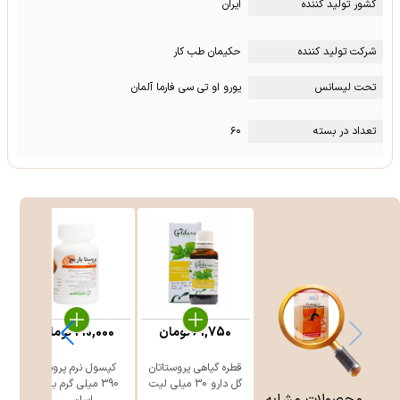
کشور تولید کننده
ایران
شرکت تولید کننده
حکیمان طب کار
تحت لیسانس
یورو او تی سی فارما آلمان
تعداد در بسته
۶۰
61,750
تومان
210,000
تومان
قطره گیاهی پروستاتان
کپسول نرم پروستا
ق
گل دارو 30 میلی لیت
390 میلی گرم باریج