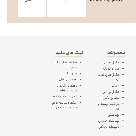
محصولات مشابه
...
اسان ...
محصولات
لینک های مفید
مکمل غذایی
صفحه اصلی
دکتر
خوری
مادر و کودک
درباره ما
مکمل های کمک
درمانی
قوانین و مقررات
آرایشی
راهنمای خرید از
داروخانه آنلاین
مکمل ورزشی
مجوزها و پروانه ها
عطر و ادکلن
حفظ و رعایت حریم
مراقبت پوست و
شخصی مشتریان
مو
بهداشتی
بهداشت جنسی
تجهیزات پزشکی