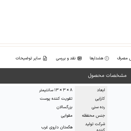
 مصرف
هشدارها
نقد و بررسی
سایر توضیحات
مشخصات محصول
ابعاد
۸ × ۳ × ۱۳ سانتیمتر
کارایی
تقویت کننده پوست
رده سنی
بزرگسالان
جنس محفظه
مقوایی
شرکت تولید
هگمتان داروی غرب
کننده