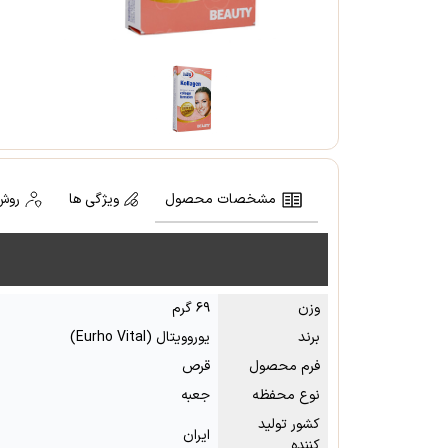
مشخصات محصول
ویژگی ها
روش
وزن
۶۹ گرم
برند
یوروویتال (Eurho Vital)
فرم محصول
قرص
نوع محفظه
جعبه
کشور تولید
ایران
کننده