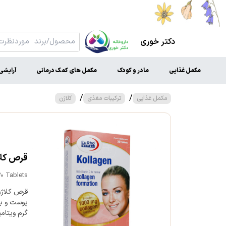
دکتر خوری
مکمل غذایی
مادر و کودک
مکمل های کمک درمانی
آرایشی
/
/
مکمل غذایی
ترکیبات مغذی
کلاژن
قرص کلاژن 1000 میلی گرم یو
30 Tablets
گرم ویتامین C وجود 