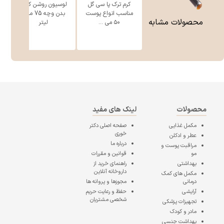
کرم ترک پا سی‌ گل
لوسیون روشن کننده
مناسب انواع پوست
بدن وچه 75 میلی
محصولات مشابه
۵۰ می ...
لیتر
محصولات
لینک های مفید
مکمل غذایی
صفحه اصلی
دکتر
خوری
عطر و ادکلن
درباره ما
مراقبت پوست و
مو
قوانین و مقررات
بهداشتی
راهنمای خرید از
داروخانه آنلاین
مکمل های کمک
درمانی
مجوزها و پروانه ها
آرایشی
حفظ و رعایت حریم
شخصی مشتریان
تجهیزات پزشکی
مادر و کودک
بهداشت جنسی