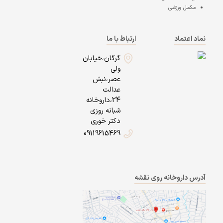
مکمل ورزشی
نماد اعتماد
ارتباط با ما
گرگان،خیابان
ولی
عصر،نبش
عدالت
24،داروخانه
شبانه روزی
دکتر خوری
09119615469
آدرس داروخانه روی نقشه