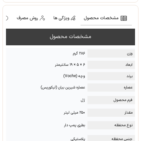
مشخصات محصول
ویژگی ها
روش مصرف
ه
مشخصات محصول
وزن
۲۸۶ گرم
ابعاد
۶ × ۵ × ۱۹ سانتیمتر
برند
وچه (Voche)
عصاره
عصاره شیرین بیان (لیکوریس)
فرم محصول
ژل
مقدار
۲۵۰ میلی لیتر
نوع محفظه
بطری پمپ دار
جنس محفظه
پلاستیکی