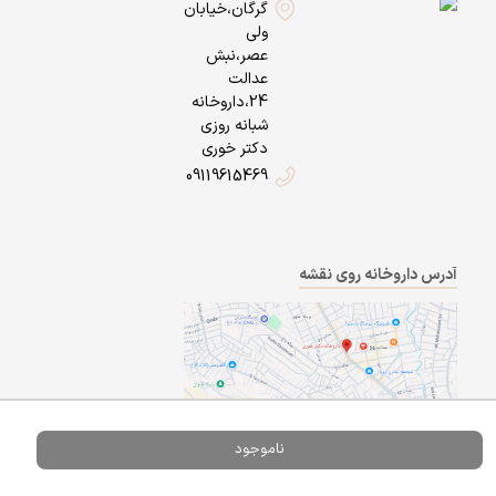
گرگان،خیابان
ولی
عصر،نبش
عدالت
24،داروخانه
شبانه روزی
دکتر خوری
09119615469
آدرس داروخانه روی نقشه
ناموجود
Powered By
A Pluss