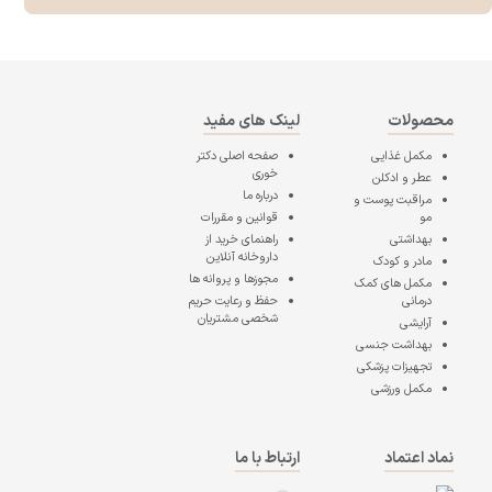
محصولات
لینک های مفید
مکمل غذایی
صفحه اصلی
دکتر
خوری
عطر و ادکلن
درباره ما
مراقبت پوست و
مو
قوانین و مقررات
بهداشتی
راهنمای خرید از
داروخانه آنلاین
مادر و کودک
مجوزها و پروانه ها
مکمل های کمک
درمانی
حفظ و رعایت حریم
شخصی مشتریان
آرایشی
بهداشت جنسی
تجهیزات پزشکی
مکمل ورزشی
نماد اعتماد
ارتباط با ما