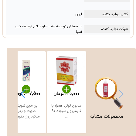
کشور تولید کننده
ایران
به سفارش توسعه وشه خاورمیانه, توسعه کسر
شرکت تولید کننده
آسیا
260,000
تومان
247,500
تومان
صابون گوگرد همراه با
پن مایع شوینده
ژ
کلیمبازول سیوند 90
صورت و بدن
محصولات مشابه
...
میکونازول دئود ...