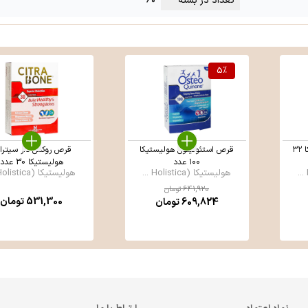
تعداد در بسته
۶۰
5
%
کپسول آوودین هولیستیکا ۳۲
قرص استئوکینون هولیستیکا
قرص روکش دار سیترا
۱۰۰ عدد
هولیستیکا 30 عدد
هولیستیکا (Holistica ...
هولیستیکا (Holistica ...
641,920
تومان
531,300
تومان
609,824
تومان