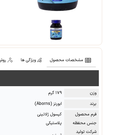
مشخصات محصول
ویژگی ها
روش
وزن
۱۷۹ گرم
برند
ابورنز (Aborns)
فرم محصول
کپسول ژلاتینی
جنس محفظه
پلاستیکی
شرکت تولید