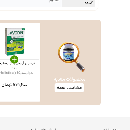
تسنیم
کننده
عدد
هولیستیکا (Holistica ...
محصولات مشابه
531,200
تومان
مشاهده همه