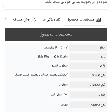
نموده و اثر رطوبت رسانی طولانی مدت دارد.
مشخصات محصول
ویژگی ها
روش مصرف
ه
مشخصات محصول
ابعاد
۷ × ۵ × ۱۹ سانتیمتر
برند
مای فارما (My Pharma)
کارایی
مرطوب کننده
نوع پوست
آتوپیک, پوست حساس, پوست خیلی خشک
فرم محصول
محلول
مقدار
۳۰۰ میلی لیتر
نوع محفظه
بطری