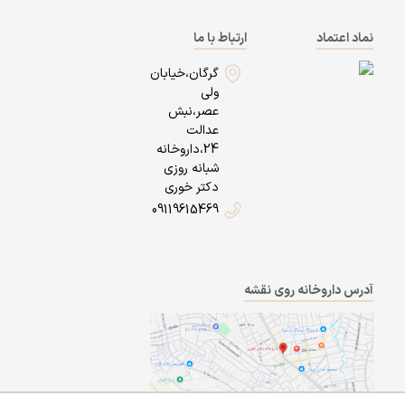
نماد اعتماد
ارتباط با ما
گرگان،خیابان
ولی
عصر،نبش
عدالت
24،داروخانه
شبانه روزی
دکتر خوری
09119615469
آدرس داروخانه روی نقشه