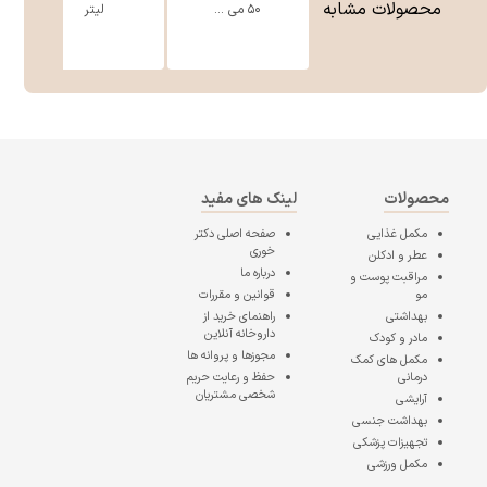
محصولات مشابه
۵۰ می ...
لیتر
محصولات
لینک های مفید
مکمل غذایی
صفحه اصلی
دکتر
خوری
عطر و ادکلن
درباره ما
مراقبت پوست و
مو
قوانین و مقررات
بهداشتی
راهنمای خرید از
داروخانه آنلاین
مادر و کودک
مجوزها و پروانه ها
مکمل های کمک
درمانی
حفظ و رعایت حریم
شخصی مشتریان
آرایشی
بهداشت جنسی
تجهیزات پزشکی
مکمل ورزشی