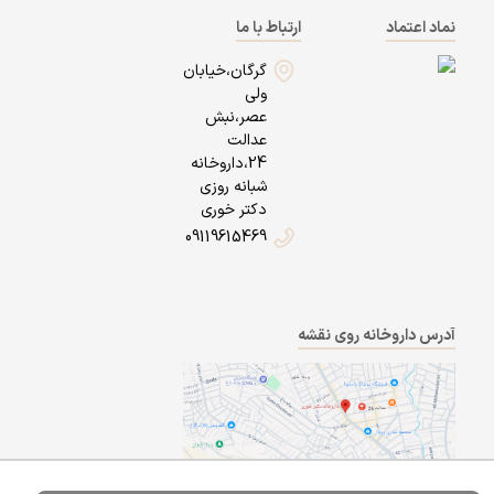
نماد اعتماد
ارتباط با ما
گرگان،خیابان
ولی
عصر،نبش
عدالت
24،داروخانه
شبانه روزی
دکتر خوری
09119615469
آدرس داروخانه روی نقشه