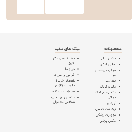
محصولات
لینک های مفید
مکمل غذایی
صفحه اصلی
دکتر
خوری
عطر و ادکلن
درباره ما
مراقبت پوست و
مو
قوانین و مقررات
بهداشتی
راهنمای خرید از
داروخانه آنلاین
مادر و کودک
مجوزها و پروانه ها
مکمل های کمک
درمانی
حفظ و رعایت حریم
شخصی مشتریان
آرایشی
بهداشت جنسی
تجهیزات پزشکی
مکمل ورزشی