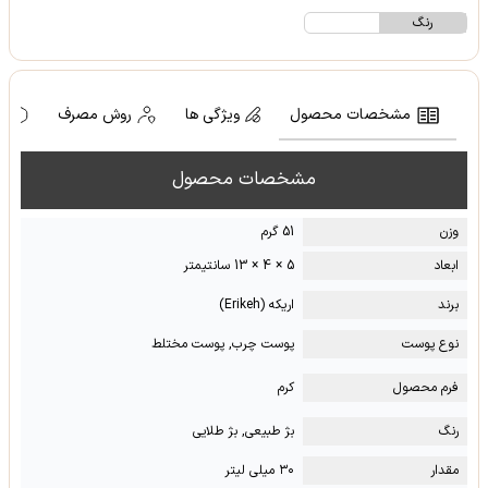
رنگ
مشخصات محصول
ویژگی ها
روش مصرف
ه
مشخصات محصول
وزن
51 گرم
ابعاد
5 × 4 × 13 سانتیمتر
برند
اریکه (Erikeh)
نوع پوست
پوست چرب, پوست مختلط
فرم محصول
کرم
رنگ
بژ طبیعی, بژ طلایی
مقدار
۳۰ میلی لیتر