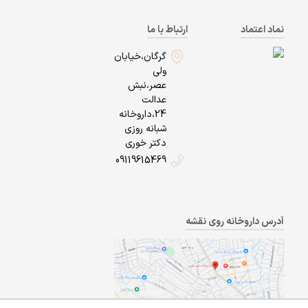
نماد اعتماد
ارتباط با ما
گرگان،خیابان
ولی
عصر،نبش
عدالت
24،داروخانه
شبانه روزی
دکتر خوری
09119615469
آدرس داروخانه روی نقشه