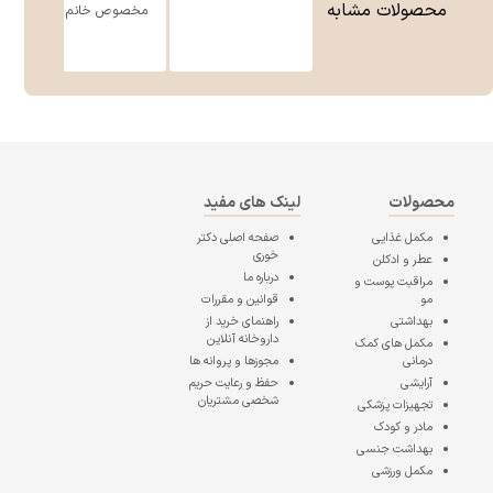
محصولات مشابه
مخصوص خانم ه ...
محصولات
لینک های مفید
مکمل غذایی
صفحه اصلی
دکتر
خوری
عطر و ادکلن
درباره ما
مراقبت پوست و
مو
قوانین و مقررات
بهداشتی
راهنمای خرید از
داروخانه آنلاین
مکمل های کمک
درمانی
مجوزها و پروانه ها
آرایشی
حفظ و رعایت حریم
شخصی مشتریان
تجهیزات پزشکی
مادر و کودک
بهداشت جنسی
مکمل ورزشی