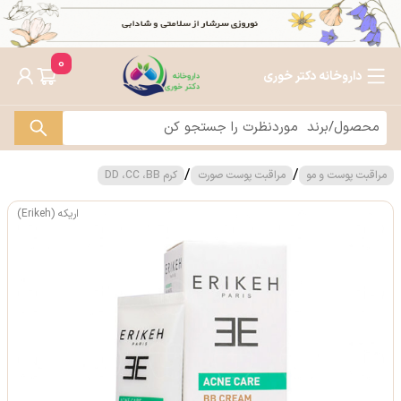
0
داروخانه دکتر خوری
/
/
مراقبت پوست و مو
مراقبت پوست صورت
کرم DD ،CC ،BB
اریکه (Erikeh)