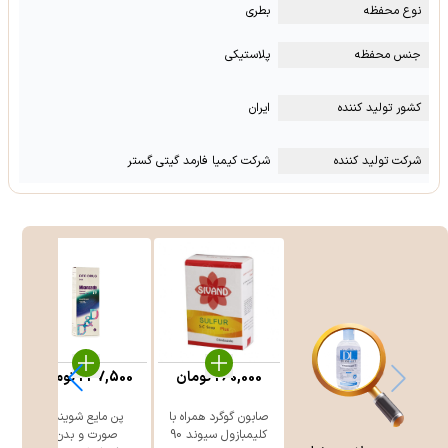
نوع محفظه
بطری
جنس محفظه
پلاستیکی
کشور تولید کننده
ایران
شرکت تولید کننده
شرکت کیمیا فارمد گیتی گستر
260,000
تومان
247,500
تومان
صابون گوگرد همراه با
پن مایع شوینده
ژ
کلیمبازول سیوند 90
صورت و بدن