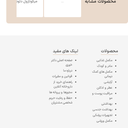
محصولات مشابه
...
میکونازول دئود ...
محصولات
لینک های مفید
مکمل غذایی
صفحه اصلی
دکتر
خوری
مادر و کودک
درباره ما
مکمل های کمک
درمانی
قوانین و مقررات
آرایشی
راهنمای خرید از
داروخانه آنلاین
عطر و ادکلن
مجوزها و پروانه ها
مراقبت پوست و
مو
حفظ و رعایت حریم
شخصی مشتریان
بهداشتی
بهداشت جنسی
تجهیزات پزشکی
مکمل ورزشی