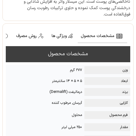
ناخالصی‌های پوست است. این میسلار واتر به افزایش شادابی و
درخشندگی پوست کمک نموده و حاوی ترکیبات رطوبت رسان
فوق‌العاده است.
مشخصات محصول
ویژگی ها
روش مصرف
ه
مشخصات محصول
وزن
۲۷۷ گرم
ابعاد
۵ × ۵ × ۱۴ سانتیمتر
برند
درمالیفت (Dermalift)
کارایی
آبرسان, مرطوب کننده
فرم محصول
محلول
مقدار
۲۵۰ میلی لیتر