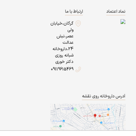
نماد اعتماد
ارتباط با ما
گرگان،خیابان
ولی
عصر،نبش
عدالت
24،داروخانه
شبانه روزی
دکتر خوری
09119615469
آدرس داروخانه روی نقشه