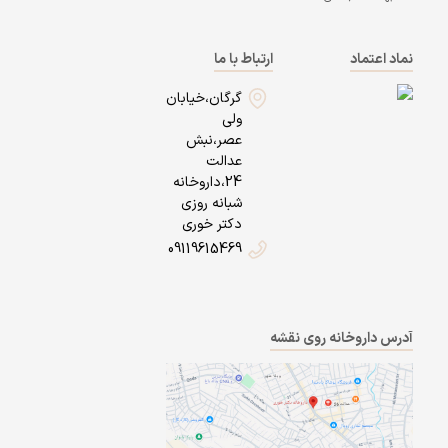
نماد اعتماد
ارتباط با ما
گرگان،خیابان
ولی
عصر،نبش
عدالت
24،داروخانه
شبانه روزی
دکتر خوری
09119615469
آدرس داروخانه روی نقشه