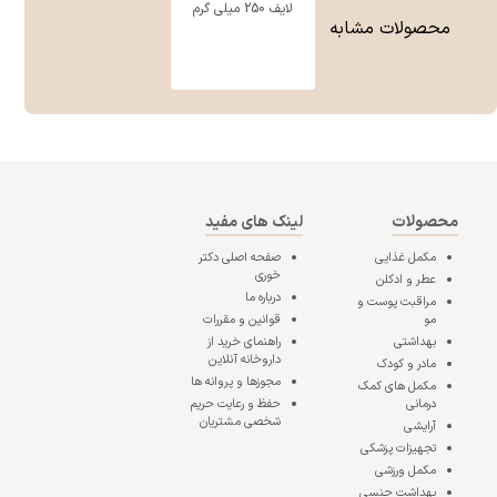
لایف 250 میلی گرم
محصولات مشابه
محصولات
لینک های مفید
مکمل غذایی
صفحه اصلی
دکتر
خوری
عطر و ادکلن
درباره ما
مراقبت پوست و
مو
قوانین و مقررات
بهداشتی
راهنمای خرید از
داروخانه آنلاین
مادر و کودک
مجوزها و پروانه ها
مکمل های کمک
درمانی
حفظ و رعایت حریم
شخصی مشتریان
آرایشی
تجهیزات پزشکی
مکمل ورزشی
بهداشت جنسی