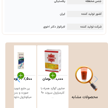
جنس محفظه
پلاستیکی
کشور تولید کننده
ایران
شرکت تولید کننده
لابراتوار دکتر اخوی
260,000
تومان
247,500
تومان
صابون گوگرد همراه با
پن مایع شوینده
ژ
کلیمبازول سیوند 90
صورت و بدن
محصولات مشابه
...
میکونازول دئود ...