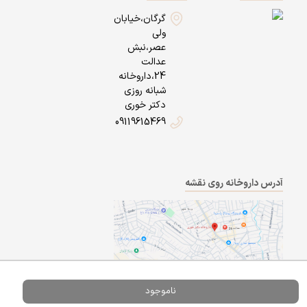
گرگان،خیابان
ولی
عصر،نبش
عدالت
24،داروخانه
شبانه روزی
دکتر خوری
09119615469
آدرس داروخانه روی نقشه
ناموجود
Powered By
A Pluss