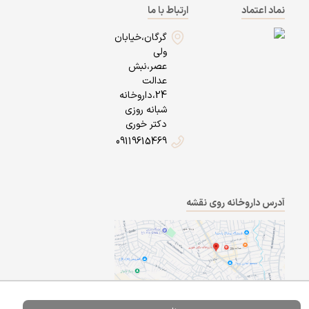
نماد اعتماد
ارتباط با ما
گرگان،خیابان
ولی
عصر،نبش
عدالت
24،داروخانه
شبانه روزی
دکتر خوری
09119615469
آدرس داروخانه روی نقشه