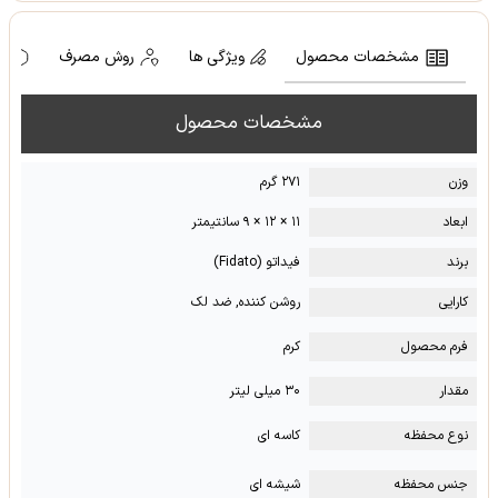
مشخصات محصول
ویژگی ها
روش مصرف
ه
مشخصات محصول
وزن
۲۷۱ گرم
ابعاد
۱۱ × ۱۲ × ۹ سانتیمتر
برند
فیداتو (Fidato)
کارایی
روشن کننده, ضد لک
فرم محصول
کرم
مقدار
۳۰ میلی لیتر
نوع محفظه
کاسه ای
جنس محفظه
شیشه ای