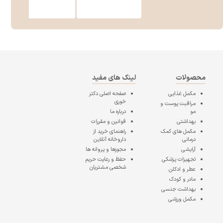
محصولات
لینک های مفید
مکمل غذایی
صفحه اصلی
دکتر
خوری
مراقبت پوست و
مو
درباره ما
بهداشتی
قوانین و مقررات
مکمل های کمک
راهنمای خرید از
درمانی
داروخانه آنلاین
آرایشی
مجوزها و پروانه ها
تجهیزات پزشکی
حفظ و رعایت حریم
شخصی مشتریان
عطر و ادکلن
مادر و کودک
بهداشت جنسی
مکمل ورزشی